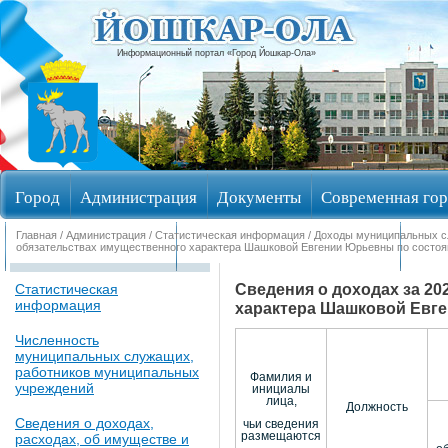
Информационный портал «Город Йошкар-Ола»
Город
Администрация
Документы
Современная гор
Главная
/
Администрация
/
Статистическая информация
/
Доходы муниципальных 
Обращения граждан
Общественные обсуждения
Изби
обязательствах имущественного характера Шашковой Евгении Юрьевны по состоян
Сведения о доходах за 20
Статистическая
информация
характера Шашковой Евге
Численность
муниципальных служащих,
работников муниципальных
Фамилия и
учреждений
инициалы
лица,
Должность
Сведения о доходах,
чьи сведения
размещаются
расходах, об имуществе и