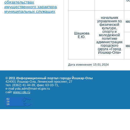
о
обязательствах
имущественного характера
муниципальных служащих
начальник
управления по
кв
физической
культуре,
спорту и
Шашкова
молодежной
Е.Ю.
политике
администрации
городского
кв
округа «Город
Йошкар-Ола»
Дата изменения: 15.01.2024
© 2011 Информационный портал города Йошкар-Олы
424001 Йошкар-Ола, Ленинский проспект, 27
тел. (8362) 41-44-89, факс 63-03-71,
e-mail yola.adm@mari-el.gov.ru
сайт
www.i-ola.ru