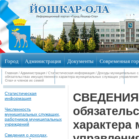
Информационный портал «Город Йошкар-Ола»
Город
Администрация
Документы
Современная гор
Главная
/
Администрация
/
Статистическая информация
/
Доходы муниципальных 
Обращения граждан
Общественные обсуждения
Изби
обязательствах имущественного характера муниципальных служащих управления к
Ола» и членов их семей
СВЕДЕНИЯ 
Статистическая
информация
обязатель
Численность
муниципальных служащих,
работников муниципальных
характера
учреждений
управлени
Сведения о доходах,