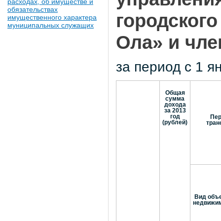
расходах, об имуществе и
обязательствах
городского
имущественного характера
муниципальных служащих
Ола» и чле
за период с 1 я
Общая
сумма
дохода
за 2013
год
Пер
(рублей)
тран
Вид объ
недвижи