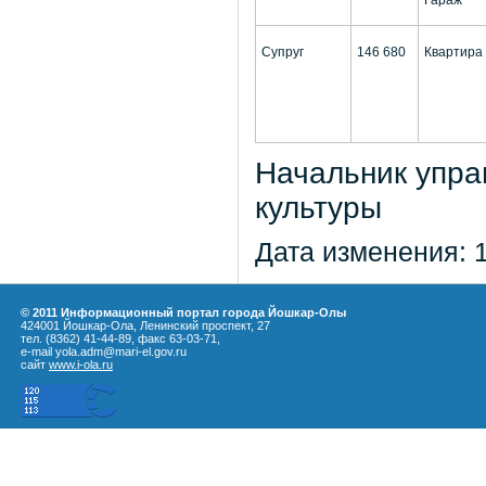
Супруг
146 680
Квартира
Начальник упра
культ
Дата изменения: 
© 2011 Информационный портал города Йошкар-Олы
424001 Йошкар-Ола, Ленинский проспект, 27
тел. (8362) 41-44-89, факс 63-03-71,
e-mail yola.adm@mari-el.gov.ru
сайт
www.i-ola.ru