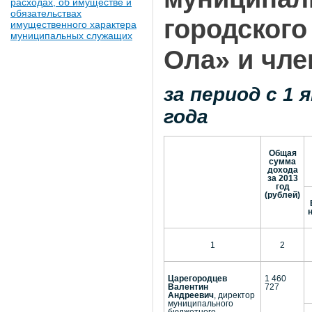
расходах, об имуществе и
обязательствах
городского
имущественного характера
муниципальных служащих
Ола» и чле
за период с 1 
года
Общая
сумма
дохода
за 2013
год
(рублей)
1
2
Царегородцев
1 460
Валентин
727
Андреевич
, директор
муниципального
бюджетного