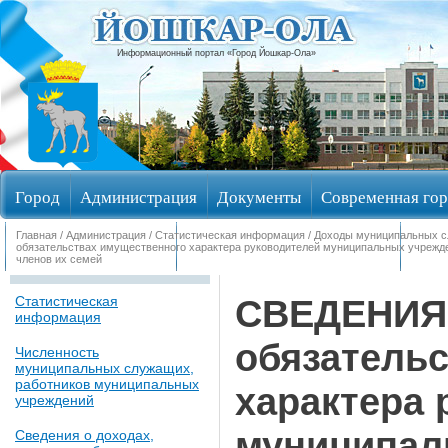
Информационный портал «Город Йошкар-Ола»
Город
Администрация
Документы
Современная гор
Главная
/
Администрация
/
Статистическая информация
/
Доходы муниципальных 
Обращения граждан
Общественные обсуждения
Изби
обязательствах имущественного характера руководителей муниципальных учрежде
членов их семей
СВЕДЕНИЯ 
Статистическая
информация
обязатель
Численность
муниципальных служащих,
работников муниципальных
характера 
учреждений
муниципал
Сведения о доходах,