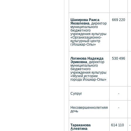
Шакирова Раиса
669 220
Яковлевна
, директор
муниципального
бюджетного
учреждения культуры
«Организационно-
культурный центр
г.Йошкар-Олы»
Логинова Надежда
530 496
Эриковна
, директор
муниципального
бюджетного
учреждения культуры
«Музей истории
города Йошкар-Олы»
Супруг
-
Несовершеннолетняя
-
дочь
Тараканова
614 110
-
Алевтина