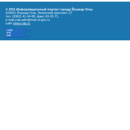
© 2011 Информационный портал города Йошкар-Олы
424001 Йошкар-Ола, Ленинский проспект, 27
тел. (8362) 41-44-89, факс 63-03-71,
e-mail yola.adm@mari-el.gov.ru
сайт
www.i-ola.ru