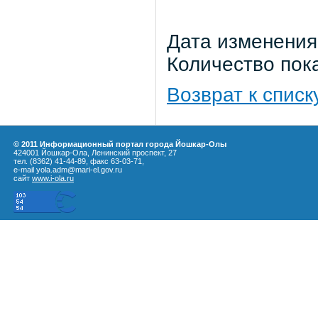
Дата изменения:
Количество пок
Возврат к списк
© 2011 Информационный портал города Йошкар-Олы
424001 Йошкар-Ола, Ленинский проспект, 27
тел. (8362) 41-44-89, факс 63-03-71,
e-mail yola.adm@mari-el.gov.ru
сайт
www.i-ola.ru