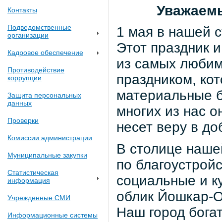
Уважаемы
Контакты
Подведомственные
1 мая в нашей 
организации
Этот праздник и
Кадровое обеспечение
из самых любим
Противодействие
праздником, ко
коррупции
материальные б
Защита персональных
данных
многих из нас 
Проверки
несет веру в д
Комиссии администрации
В столице наше
Муниципальные закупки
по благоустройс
Статистическая
социальные и к
информация
облик Йошкар-О
Учрежденные СМИ
Наш город бога
Информационные системы