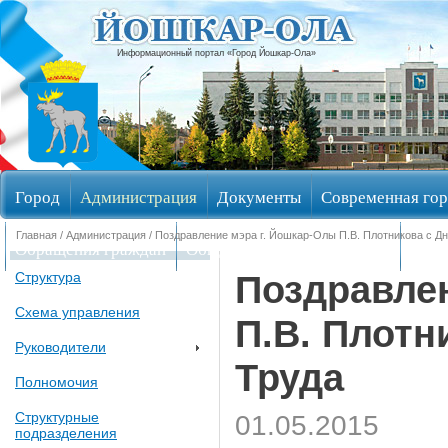
Информационный портал «Город Йошкар-Ола»
Город
Администрация
Документы
Современная гор
Главная
/
Администрация
/ Поздравление мэра г. Йошкар-Олы П.В. Плотникова с Д
Обращения граждан
Общественные обсуждения
Изби
Поздравлен
Структура
Схема управления
П.В. Плотн
Руководители
Труда
Полномочия
Структурные
01.05.2015
подразделения