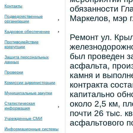
Контакты
обязанности Гл
Маркелов, мэр 
Подведомственные
организации
Кадровое обеспечение
Ремонт ул. Крыл
Противодействие
железнодорожно
коррупции
был проведен за
Защита персональных
данных
асфальта, прои
Проверки
камня и выполн
Комиссии администрации
контракта соста
капитально обн
Муниципальные закупки
около 2,5 км, 
Статистическая
информация
почти 26 тыс. к
Учрежденные СМИ
асфальтового по
Информационные системы