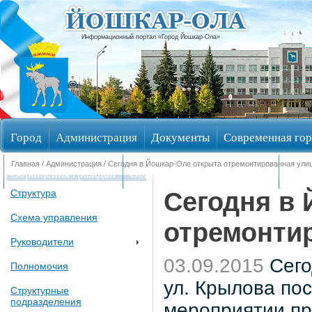
Информационный портал «Город Йошкар-Ола»
Город
Администрация
Документы
Современная гор
Главная
/
Администрация
/ Сегодня в Йошкар-Оле открыта отремонтированная ули
Обращения граждан
Общественные обсуждения
Изби
Сегодня в 
Структура
Схема управления
отремонти
Руководители
03.09.2015
Сего
Полномочия
ул. Крылова по
Структурные
подразделения
мероприятии пр