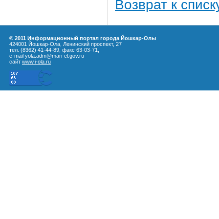
Возврат к списк
© 2011 Информационный портал города Йошкар-Олы
424001 Йошкар-Ола, Ленинский проспект, 27
тел. (8362) 41-44-89, факс 63-03-71,
e-mail yola.adm@mari-el.gov.ru
сайт
www.i-ola.ru