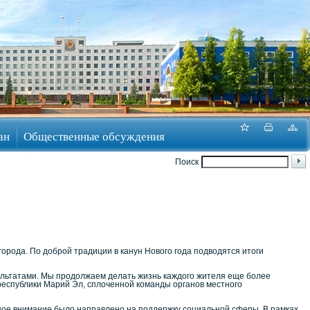
ан
Общественные обсуждения
Поиск
города. По доброй традиции в канун Нового года подводятся итоги
зультатами. Мы продолжаем делать жизнь каждого жителя еще более
республики Марий Эл, сплоченной команды органов местного
льшое внимание было направлено на поддержку социальной сферы. В рамках