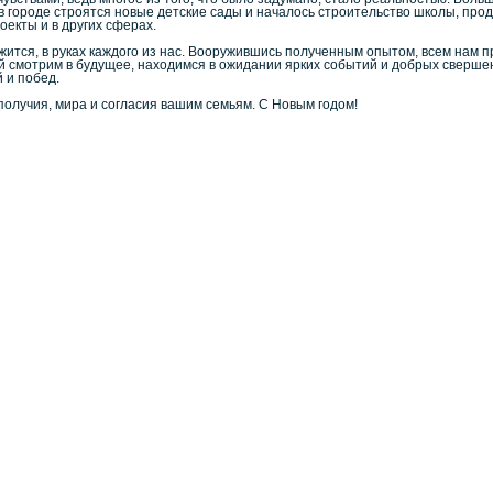
в городе строятся новые детские сады и началось строительство школы, про
екты и в других сферах.
ложится, в руках каждого из нас. Вооружившись полученным опытом, всем нам пр
 смотрим в будущее, находимся в ожидании ярких событий и добрых свершен
 и побед.
получия, мира и согласия вашим семьям. С Новым годом!