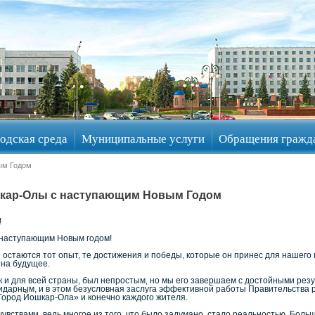
одская среда
Муниципальные услуги
Обращения гражд
ым Годом
ошкар-Олы с наступающим Новым Годом
!
 наступающим Новым годом!
и остаются тот опыт, те достижения и победы, которые он принес для нашего 
 на будущее.
ак и для всей страны, был непростым, но мы его завершаем с достойными ре
идарным, и в этом безусловная заслуга эффективной работы Правительства 
Город Йошкар-Ола» и конечно каждого жителя.
увствами, ведь многое из того, что было задумано, стало реальностью. Бо