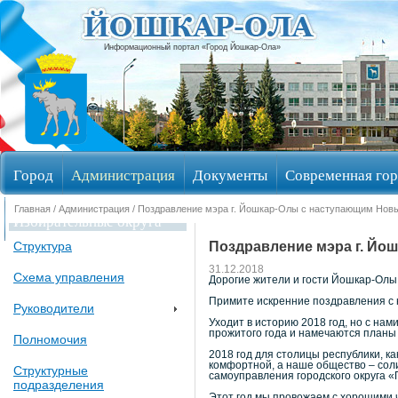
Информационный портал «Город Йошкар-Ола»
Город
Администрация
Документы
Современная гор
Главная
/
Администрация
/ Поздравление мэра г. Йошкар-Олы с наступающим Нов
Избирательные округа
Поздравление мэра г. Й
Структура
31.12.2018
Схема управления
Дорогие жители и гости Йошкар-Олы
Примите искренние поздравления с
Руководители
Уходит в историю 2018 год, но с нам
прожитого года и намечаются планы
Полномочия
2018 год для столицы республики, к
комфортной, а наше общество – сол
Структурные
самоуправления городского округа «
подразделения
Этот год мы провожаем с хорошими ч