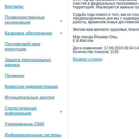
участия в федеральных программах 
Контакты
территорий. Реализуются важные про
Судьба года нового и того, как он с
Подведомственные
предпраздничные дни мы с надеждой
организации
работы, временем новых достижений
Желаю вам крепкого здоровья, благо
Кадровое обеспечение
Мэр города Йошкар-Олы,
Е.В.Маслов
Противодействие
коррупции
Дата изменения: 17.09.2019 09:44:14
Количество показов: 1130
Защита персональных
Возврат к списку
данных
Проверки
Комиссии администрации
Муниципальные закупки
Статистическая
информация
Учрежденные СМИ
Информационные системы