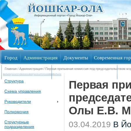
Информационный портал «Город Йошкар-Ола»
Город
Администрация
Документы
Современная гор
Главная
/
Администрация
/ Первая призывная комиссия под председательством мэ
Обращения граждан
Общественные обсуждения
Изби
Первая пр
Структура
Схема управления
председате
Руководители
Олы Е.В. 
Полномочия
Структурные
03.04.2019
В Й
подразделения