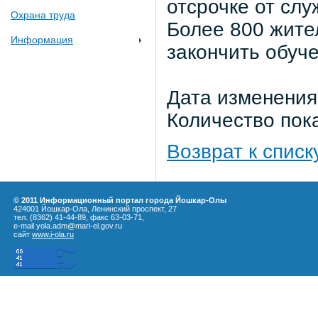
отсрочке от сл
Охрана труда
Более 800 жител
Информация
закончить обуч
Дата изменения:
Количество пок
Возврат к списк
© 2011 Информационный портал города Йошкар-Олы
424001 Йошкар-Ола, Ленинский проспект, 27
тел. (8362) 41-44-89, факс 63-03-71,
e-mail yola.adm@mari-el.gov.ru
сайт
www.i-ola.ru