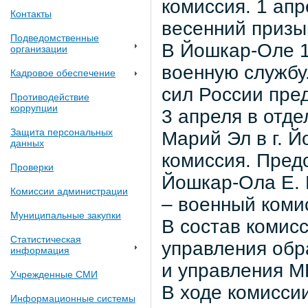
комиссия. 1 ап
Контакты
весенний призыв
Подведомственные
В Йошкар-Оле 1
организации
военную службу
Кадровое обеспечение
сил России пре
Противодействие
коррупции
3 апреля в отд
Защита персональных
Марий Эл в г. 
данных
комиссия. Пред
Проверки
Йошкар-Ола Е. 
Комиссии администрации
– военный коми
Муниципальные закупки
В состав комис
Статистическая
управления обр
информация
и управления М
Учрежденные СМИ
В ходе комисси
Информационные системы