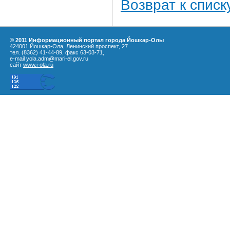
Возврат к списк
© 2011 Информационный портал города Йошкар-Олы
424001 Йошкар-Ола, Ленинский проспект, 27
тел. (8362) 41-44-89, факс 63-03-71,
e-mail yola.adm@mari-el.gov.ru
сайт
www.i-ola.ru