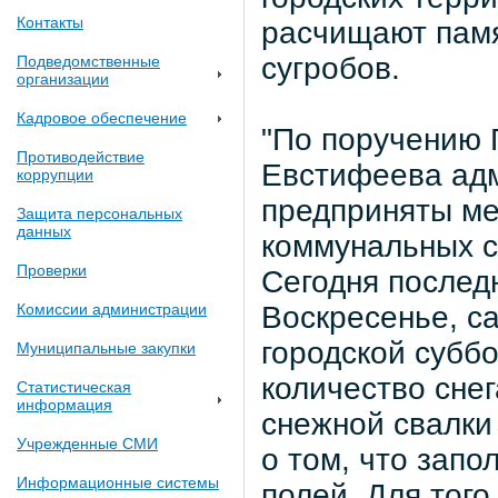
Контакты
расчищают памя
сугробов.
Подведомственные
организации
Кадровое обеспечение
"По поручению 
Противодействие
Евстифеева ад
коррупции
предприняты ме
Защита персональных
данных
коммунальных с
Проверки
Сегодня послед
Комиссии администрации
Воскресенье, с
городской суббо
Муниципальные закупки
количество снег
Статистическая
информация
снежной свалки
Учрежденные СМИ
о том, что зап
Информационные системы
полей. Для тог