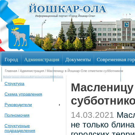
Информационный портал «Город Йошкар-Ола»
Город
Администрация
Документы
Современная гор
Главная
/
Администрация
/ Масленицу в Йошкар-Оле отметили субботником
Обращения граждан
Общественные обсуждения
Изби
Масленицу
Структура
Схема управления
субботник
Руководители
14.03.2021
Масл
Полномочия
не только блина
Структурные
подразделения
городских терри