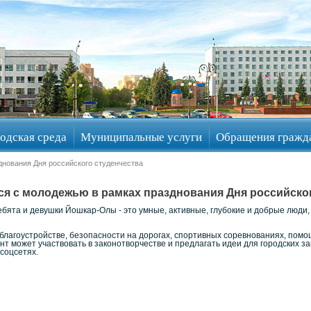
одская среда
Муниципальные услуги
Обращения гражд
днования Дня российского студенчества
ся с молодежью в рамках празднования Дня российско
ебята и девушки Йошкар-Олы - это умные, активные, глубокие и добрые люди,
благоустройстве, безопасности на дорогах, спортивных соревнованиях, пом
т может участвовать в законотворчестве и предлагать идеи для городских з
 соцсетях.