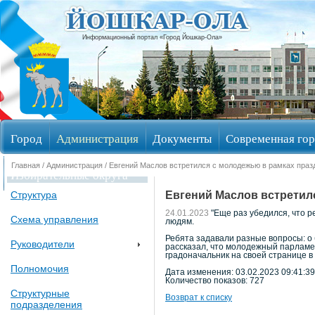
Информационный портал «Город Йошкар-Ола»
Город
Администрация
Документы
Современная гор
Главная
/
Администрация
/ Евгений Маслов встретился с молодежью в рамках праз
Избирательные округа
Евгений Маслов встретил
Структура
24.01.2023
"Еще раз убедился, что р
Схема управления
людям.
Ребята задавали разные вопросы: о 
Руководители
рассказал, что молодежный парламен
градоначальник на своей странице в
Полномочия
Дата изменения: 03.02.2023 09:41:39
Количество показов: 727
Структурные
Возврат к списку
подразделения