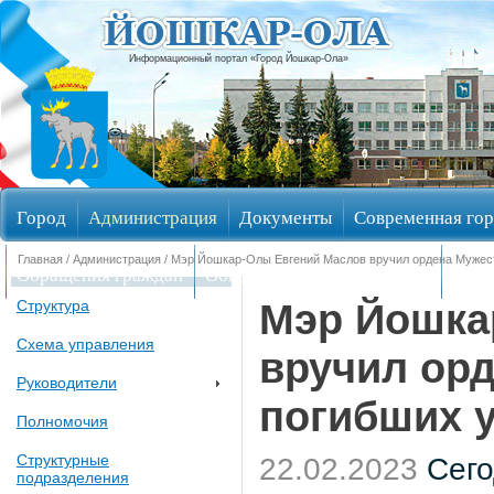
Информационный портал «Город Йошкар-Ола»
Город
Администрация
Документы
Современная гор
Главная
/
Администрация
/ Мэр Йошкар-Олы Евгений Маслов вручил ордена Мужес
Обращения граждан
Общественные обсуждения
Изби
Мэр Йошка
Структура
Схема управления
вручил ор
Руководители
погибших 
Полномочия
Структурные
22.02.2023
Сего
подразделения