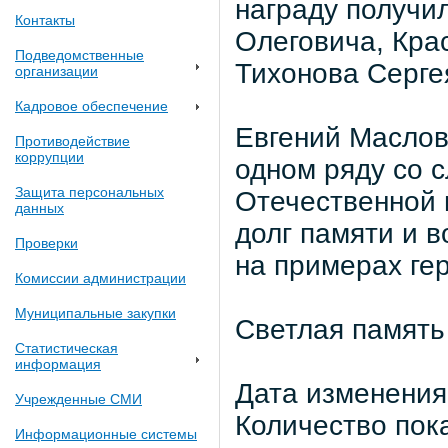
награду получи
Контакты
Олеговича, Кра
Подведомственные
Тихонова Серге
организации
Кадровое обеспечение
Евгений Маслов 
Противодействие
коррупции
одном ряду со 
Защита персональных
Отечественной в
данных
долг памяти и 
Проверки
на примерах ге
Комиссии администрации
Муниципальные закупки
Светлая память
Статистическая
информация
Дата изменения:
Учрежденные СМИ
Количество пок
Информационные системы