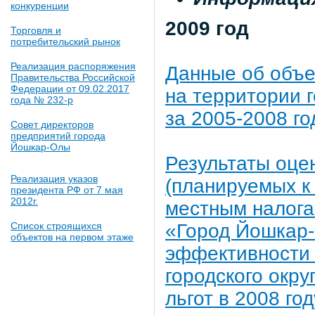
конкуренции
2009 год
Торговля и
потребительский рынок
Реализация распоряжения
Данные об объе
Правительства Российской
Федерации от 09.02.2017
на территории 
года № 232-р
за 2005-2008 го
Совет директоров
предприятий города
Йошкар-Олы
Результаты оце
Реализация указов
(планируемых к
президента РФ от 7 мая
2012г.
местным налога
Список строящихся
«Город Йошкар
объектов на первом этаже
эффективности 
городского окр
льгот в 2008 го