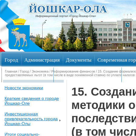
Информационный портал «Город Йошкар-Ола»
Город
Администрация
Документы
Современная гор
Главная
/
Город
/
Экономика
/
Реформирование финансов
/ 15. Создание формализ
Обращения граждан
Общественные обсуждения
Изби
предоставляемых льгот (в том числе в виде пониженной ставки) по уплате налогов
15. Созда
Новости экономики
Краткие сведения о городе
методики 
Йошкар-Оле
Инвестиционная
последств
привлекательность города
Йошкар-Олы
(в том чис
Итоги социально-