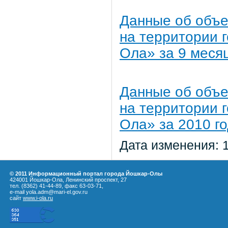
Данные об объе
на территории г
Ола» за 9 меся
Данные об объе
на территории г
Ола» за 2010 го
Дата изменения: 
© 2011 Информационный портал города Йошкар-Олы
424001 Йошкар-Ола, Ленинский проспект, 27
тел. (8362) 41-44-89, факс 63-03-71,
e-mail yola.adm@mari-el.gov.ru
сайт
www.i-ola.ru