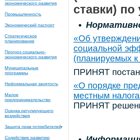
экономического развития
ставки) по
Промышленность
Нормативн
Экономический паспорт
Стратегическое
«Об утверждени
планирование
социальной эф
Прогноз социально-
(планируемых к
экономического развития
Муниципальные
ПРИНЯТ постано
программы
«О порядке пре
Неформальная занятость
местным налог
Малое
предпринимательство
ПРИНЯТ решение
Оценка регулирующего
воздействия
Защита прав потребителей
Информация
Содействие развитию