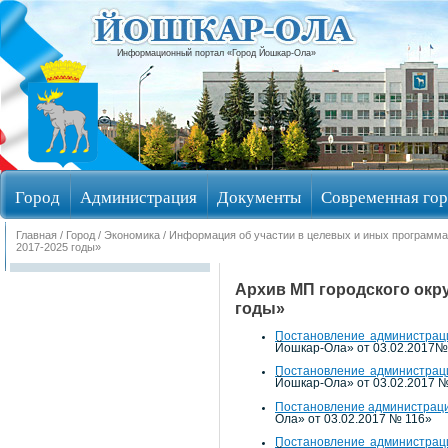
Информационный портал «Город Йошкар-Ола»
Город
Администрация
Документы
Современная гор
Главная
/
Город
/
Экономика
/
Информация об участии в целевых и иных программ
Избирательные округа
2017-2025 годы»
Архив МП городского окр
годы»
Постановление администраци
Йошкар-Ола» от 03.02.2017
Постановление администраци
Йошкар-Ола» от 03.02.2017 
Постановление администрации
Ола» от 03.02.2017 № 116»
Постановление администраци