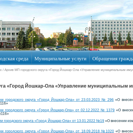
одская среда
Муниципальные услуги
Обращения гражд
ах
/ Архив МП городского округа «Город Йошкар-Ола «Управление муниципальным им
уга «Город Йошкар-Ола «Управление муниципальным и
и городского округа «Город Йошкар-Ола» от 23.03.2023 № 296
«О внесен
№116»
и городского округа «Город Йошкар-Ола» от 02.12.2022 № 1379
«О внесен
№116»
 городского округа «Город Йошкар-Ола» от 13.01.2022 №19
«О внесении изм
и городского округа «Город Йошкар-Ола» от 18.09.2018 №1020
«О внесен