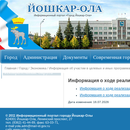
Информационный портал «Город Йошкар-Ола»
Город
Администрация
Документы
Современная гор
Главная
/
Город
/
Экономика
/
Информация об участии в целевых и иных программ
Избирательные округа
Информация о ходе реали
Информация о ходе реализаци
Информация о ходе реализаци
Дата изменения: 16.07.2026
© 2011 Информационный портал города Йошкар-Олы
424001 Йошкар-Ола, Ленинский проспект, 27
тел. (8362) 41-44-89, факс 63-03-71,
e-mail yola.adm@mari-el.gov.ru
сайт
www.i-ola.ru