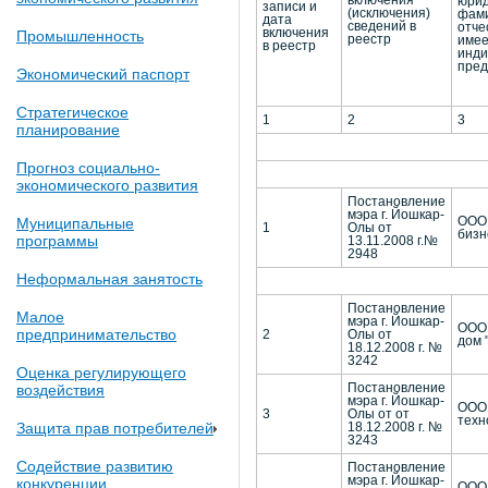
включения
юрид
записи и
(исключения)
фами
дата
сведений в
отче
включения
Промышленность
реестр
имее
в реестр
инди
пред
Экономический паспорт
Стратегическое
1
2
3
планирование
Прогноз социально-
экономического развития
Постановление
мэра г. Йошкар-
Муниципальные
ООО 
1
Олы от
бизн
программы
13.11.2008 г.№
2948
Неформальная занятость
Постановление
Малое
мэра г. Йошкар-
ООО 
предпринимательство
2
Олы от
дом 
18.12.2008 г. №
3242
Оценка регулирующего
воздействия
Постановление
мэра г. Йошкар-
ООО
3
Олы от от
техн
Защита прав потребителей
18.12.2008 г. №
3243
Содействие развитию
Постановление
мэра г. Йошкар-
конкуренции
ООО 