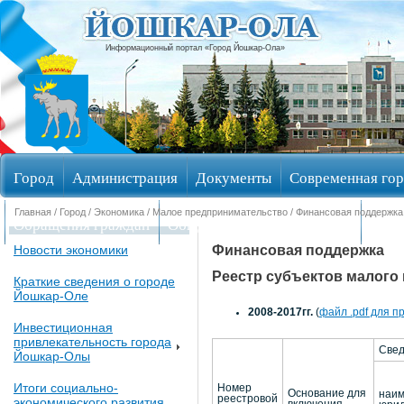
Информационный портал «Город Йошкар-Ола»
Город
Администрация
Документы
Современная гор
Главная
/
Город
/
Экономика
/
Малое предпринимательство
/ Финансовая поддержка
Обращения граждан
Общественные обсуждения
Изби
Финансовая поддержка
Новости экономики
Реестр субъектов малого 
Краткие сведения о городе
Йошкар-Оле
2008-2017гг.
(
файл .pdf для п
Инвестиционная
привлекательность города
Свед
Йошкар-Олы
Итоги социально-
Номер
Основание для
наим
реестровой
экономического развития