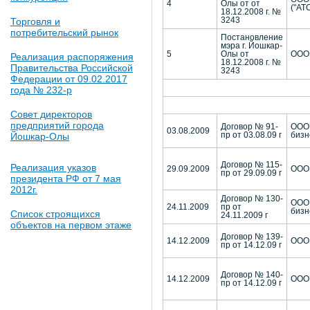
4
Олы от от
("АТС
18.12.2008 г. №
Торговля и
3243
потребительский рынок
Постановление
мэра г. Йошкар-
5
Олы от
ООО 
Реализация распоряжения
18.12.2008 г. №
Правительства Российской
3243
Федерации от 09.02.2017
года № 232-р
Совет директоров
предприятий города
Договор № 91-
ООО 
03.08.2009
Йошкар-Олы
пр от 03.08.09 г
бизн
Договор № 115-
Реализация указов
29.09.2009
ООО 
пр от 29.09.09 г
президента РФ от 7 мая
2012г.
Договор № 130-
ООО 
24.11.2009
пр от
бизн
Список строящихся
24.11.2009 г
объектов на первом этаже
Договор № 139-
14.12.2009
ООО 
пр от 14.12.09 г
Договор № 140-
14.12.2009
ООО 
пр от 14.12.09 г