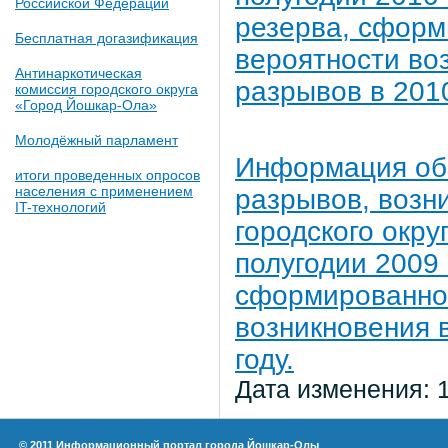
Российской Федерации
резерва, сформ
Бесплатная догазификация
вероятности во
Антинаркотическая
разрывов в 2010
комиссия городского округа
«Город Йошкар-Ола»
Молодёжный парламент
Информация об
итоги проведенных опросов
населения с применением
разрывов, возн
IT-технологий
городского окру
полугодии 2009
сформированног
возникновения 
году.
Дата изменения: 
© 2011 Информационный портал города Йошкар-Олы