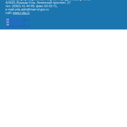
424001 Йошкар-Ола, Ленинский проспект, 27
тел. (8362) 41-44-89, факс 63-03-71,
e-mail yola.adm@mari-el.gov.ru
сайт
www.i-ola.ru