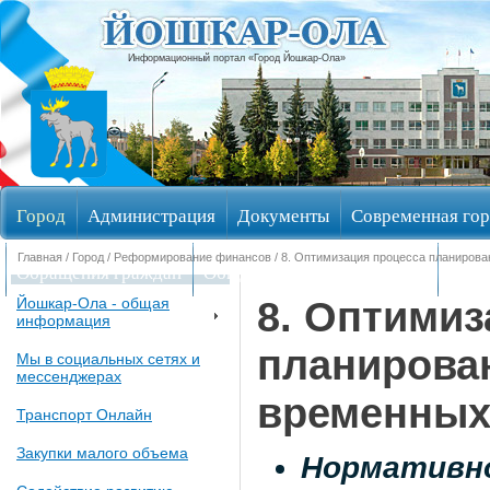
Информационный портал «Город Йошкар-Ола»
Город
Администрация
Документы
Современная гор
Главная
/
Город
/
Реформирование финансов
/ 8. Оптимизация процесса планиров
Обращения граждан
Общественные обсуждения
Изби
8. Оптимиз
Йошкар-Ола - общая
информация
планирова
Мы в социальных сетях и
мессенджерах
временных
Транспорт Онлайн
Закупки малого объема
Нормативн