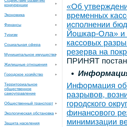
Содействие развитию
«Об утверждени
конкуренции
временных касс
Экономика
исполнении бюдж
Финансы
Йошкар-Ола» и
Туризм
кассовых разры
Социальная сфера
резерва на пок
Муниципальное имущество
ПРИНЯТ постано
Жилищные отношения
Информация
Городское хозяйство
Информация об
Территориальное
общественное
разрывов, возн
самоуправление
городского окр
Общественный транспорт
финансового ре
Экологическая обстановка
минимизации ве
Защита населения