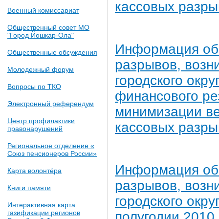
кассовых разрыв
Военный комиссариат
Общественный совет МО
"Город Йошкар-Ола"
Информация об
Общественные обсуждения
разрывов, возн
Молодежный форум
городского окр
Вопросы по ТКО
финансового ре
Электронный референдум
минимизации ве
Центр профилактики
кассовых разрыв
правонарушений
Региональное отделение «
Союз пенсионеров России»
Информация об
Карта волонтёра
разрывов, возн
Книги памяти
городского окру
Интерактивная карта
газификации регионов
полугодии 2010