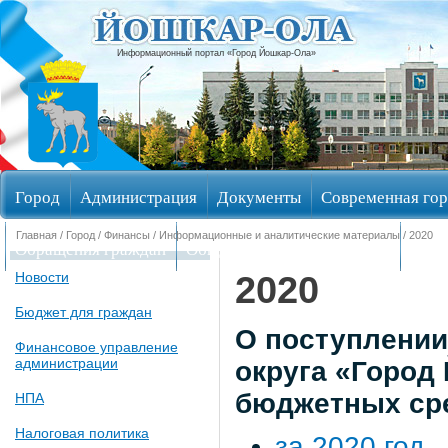
Информационный портал «Город Йошкар-Ола»
Город
Администрация
Документы
Современная гор
Главная
/
Город
/
Финансы
/
Информационные и аналитические материалы
/ 2020
Обращения граждан
Общественные обсуждения
Изби
2020
Новости
Бюджет для граждан
О поступлении
Финансовое управление
администрации
округа «Город
бюджетных ср
НПА
Налоговая политика
за 2020 год