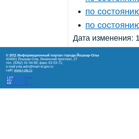
по состоянию
по состоянию
Дата изменения: 
© 2011 Информационный портал города Йошкар-Олы
424001 Йошкар-Ола, Ленинский проспект, 27
тел. (8362) 41-44-89, факс 63-03-71,
e-mail yola.adm@mari-el.gov.ru
сайт
www.i-ola.ru