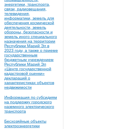
энергетики, транспорта,
связи, радиовещания,
телевидения,
информатики, земель для
обеспечения космической
деятельности, земель
обороны, безопасности и
земель иного специального
назначения на территории
Республики Марий Эл в
2023 году, а также о приеме
государственным
бюджетным учреждением
Республики Марий Эл
«Центр государственной
кадастровой оценки»
деклараций о
характеристиках объектов
недвижимости
Информация по субсидиям
на поддержку городского
наземного электрического
транспорта
Бесхозяйные объекты
электроэнергетики