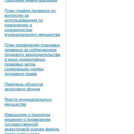
Народная инвентаризация
План-график проверок по
контролю за
использованием по
назначению и
сохранностью
муниципального имущества
План проведения плановых
проверок за соблюдением
трудового законодательства
и иных нормативных
правовых актов,
содержащих нормы
трудового права
Перечень объектов
залогового фонда
Реестр муниципального
имущества
Извещение о принятии
решения о проведении
государственной
кадастровой оценки земель
промышленности,