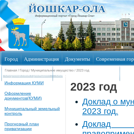
Информационный портал «Город Йошкар-Ола»
Город
Администрация
Документы
Современная гор
Главная
/
Город
/
Муниципальное имущество
/ 2023 год
Обращения граждан
Общественные обсуждения
Изби
2023 год
Информация КУМИ
Оформление
документов(КУМИ)
Доклад о му
Муниципальный земельный
2023 год.
контроль
Доклад 
Прогнозный план
приватизации
правоприм