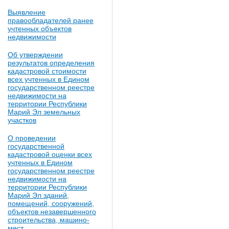
Выявление
правообладателей ранее
учтенных объектов
недвижимости
Об утверждении
результатов определения
кадастровой стоимости
всех учтенных в Едином
государственном реестре
недвижимости на
территории Республики
Марий Эл земельных
участков
О проведении
государственной
кадастровой оценки всех
учтенных в Едином
государственном реестре
недвижимости на
территории Республики
Марий Эл зданий,
помещений, сооружений,
объектов незавершенного
строительства, машино-
мест