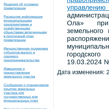
Решения об условиях
управлен
приватизации
администрац
Раскрытие информации
муниципальными
Ола» при 
предприятиями и
хозяйственными
земельного 
обществами включенными
в прогнозный план
распоряж
приватизации
муниципал
Имущественная поддержка
субъектов малого и
городског
среднего
предпринимательства
19.03.2024 
Извещение о
Дата изменения: 
предоставлении
земельного участка
Сообщения о планируемом
изъятии земельных
участков для
государственных или
муниципальных нужд