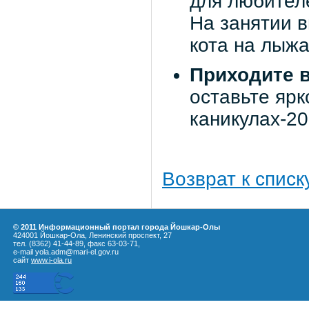
для любителе
На занятии 
кота на лыжа
Приходите 
оставьте ярк
каникулах-20
Возврат к списк
© 2011 Информационный портал города Йошкар-Олы
424001 Йошкар-Ола, Ленинский проспект, 27
тел. (8362) 41-44-89, факс 63-03-71,
e-mail yola.adm@mari-el.gov.ru
сайт
www.i-ola.ru