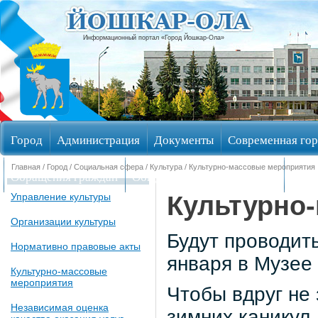
Информационный портал «Город Йошкар-Ола»
Город
Администрация
Документы
Современная гор
Главная
/
Город
/
Социальная сфера
/
Культура
/
Культурно-массовые мероприятия
Обращения граждан
Общественные обсуждения
Изби
Культурно
Управление культуры
Организации культуры
Будут проводить
Нормативно правовые акты
января в Музее
Культурно-массовые
мероприятия
Чтобы вдруг не 
Независимая оценка
зимних каникул,