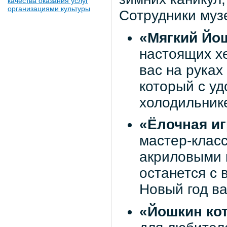
качества оказания услуг
организациями культуры
Сотрудники музе
«Мягкий Йо
настоящих х
вас на руках
который с у
холодильник
«Ёлочная и
мастер-клас
акриловыми к
останется с 
Новый год ва
«Йошкин ко