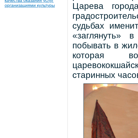
качества оказания услуг
Царева город
организациями культуры
градостроительс
судьбах имени
«заглянуть» в
побывать в жи
которая во
царевококшай
старинных часо