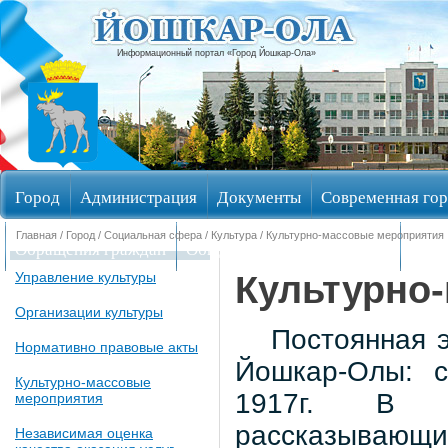
Информационный портал «Город Йошкар-Ола»
Город
Администрация
Документы
Современная гор
Главная
/
Город
/
Социальная сфера
/
Культура
/
Культурно-массовые мероприятия
Обращения граждан
Общественные обсуждения
Изби
Культурно
Управление культуры
Организации культуры
Постоянная э
Нормативно правовые акты
Йошкар-Олы: с
Культурно-массовые
1917г. В н
мероприятия
рассказывающ
Независимая оценка