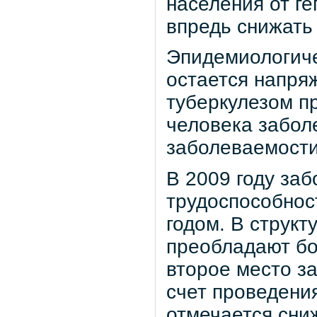
населения от ге
впредь снижать
Эпидемиологиче
остается напря
туберкулезом п
человека забол
заболеваемости
В 2009 году за
трудоспособнос
годом. В струк
преобладают бо
второе место з
счет проведени
отмечается сни