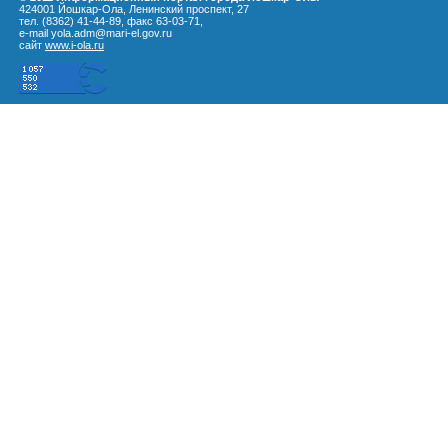
424001 Йошкар-Ола, Ленинский проспект, 27
тел. (8362) 41-44-89, факс 63-03-71,
e-mail yola.adm@mari-el.gov.ru
сайт
www.i-ola.ru