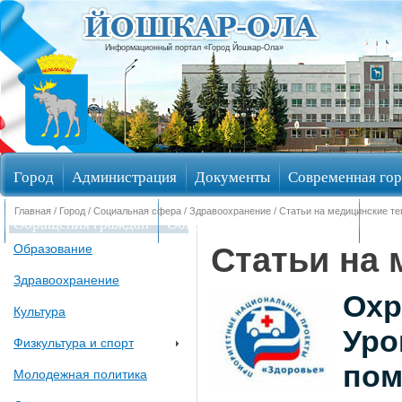
Информационный портал «Город Йошкар-Ола»
Город
Администрация
Документы
Современная гор
Главная
/
Город
/
Социальная сфера
/
Здравоохранение
/ Статьи на медицинские т
Обращения граждан
Общественные обсуждения
Изби
Статьи на
Образование
Здравоохранение
Охр
Культура
Уро
Физкультура и спорт
пом
Молодежная политика