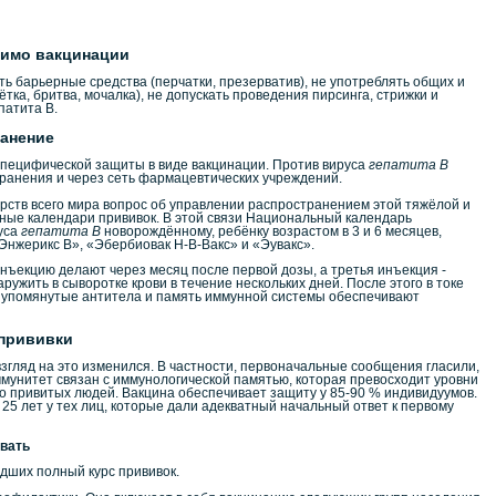
имо вакцинации
ь барьерные средства (перчатки, презерватив), не употреблять общих и
ка, бритва, мочалка), не допускать проведения пирсинга, стрижки и
патита B.
анение
пецифической защиты в виде вакцинации. Против вируса
гепатита В
ранения и через сеть фармацевтических учреждений.
рств всего мира вопрос об управлении распространением этой тяжёлой и
ные календари прививок. В этой связи Национальный календарь
уса
гепатита В
новорождённому, ребёнку возрастом в 3 и 6 месяцев,
«Энжерикс В», «Эбербиовак Н-В-Вакс» и «Эувакс».
нъекцию делают через месяц после первой дозы, а третья инъекция -
ужить в сыворотке крови в течение нескольких дней. После этого в токе
ни упомянутые антитела и память иммунной системы обеспечивают
прививки
взгляд на это изменился. В частности, первоначальные сообщения гласили,
ммунитет связан с иммунологической памятью, которая превосходит уровни
о привитых людей. Вакцина обеспечивает защиту у 85-90 % индивидуумов.
5 лет у тех лиц, которые дали адекватный начальный ответ к первому
ивать
дших полный курс прививок.