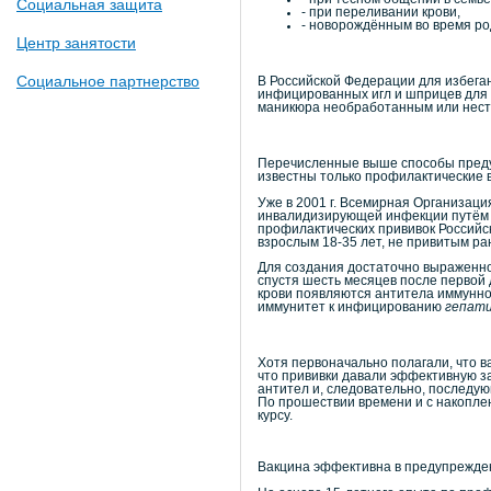
Социальная защита
- при переливании крови,
- новорождённым во время ро
Центр занятости
Социальное партнерство
В Российской Федерации для избег
инфицированных игл и шприцев для в
маникюра необработанным или нестер
Перечисленные выше способы предуп
известны только профилактические 
Уже в 2001 г. Всемирная Организац
инвалидизирующей инфекции путём 
профилактических прививок Российс
взрослым 18-35 лет, не привитым ра
Для создания достаточно выраженног
спустя шесть месяцев после первой
крови появляются антитела иммунно
иммунитет к инфицированию
гепат
Хотя первоначально полагали, что в
что прививки давали эффективную за
антител и, следовательно, последу
По прошествии времени и с накоплен
курсу.
Вакцина эффективна в предупрежден