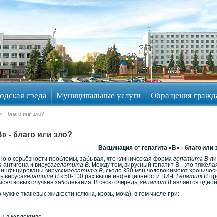
одская среда
Муниципальные услуги
Обращения гражд
» - благо или зло?
» - благо или зло?
Вакцинация от гепатита «В» - благо или 
о о серьёзности проблемы, забывая, что клиническая форма
гепатита В
ли
-антигена и вируса
гепатита B
. Между тем, вирусный гепатит В - это тяжё
й инфицированы вирусом
гепатита В
, около 350 млн человек имеют хроничес
ь вируса
гепатита В
в 50-100 раз выше инфекционности ВИЧ.
Гепатит В
пр
ысяч новых случаев заболевания. В свою очередь,
гепатит В
является одной 
чужие тканевые жидкости (слюна, кровь, моча), в том числе при:
и в коллективе,