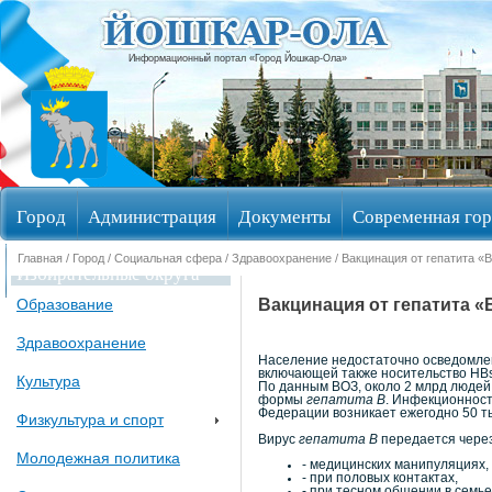
Информационный портал «Город Йошкар-Ола»
Город
Администрация
Документы
Современная гор
Главная
/
Город
/
Социальная сфера
/
Здравоохранение
/ Вакцинация от гепатита «В
Избирательные округа
Вакцинация от гепатита «В
Образование
Здравоохранение
Население недостаточно осведомлен
включающей также носительство HBs
Культура
По данным ВОЗ, около 2 млрд люде
формы
гепатита В
. Инфекционност
Федерации возникает ежегодно 50 т
Физкультура и спорт
Вирус
гепатита В
передается через 
Молодежная политика
- медицинских манипуляциях,
- при половых контактах,
- при тесном общении в семье 