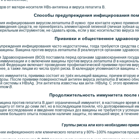
дов от матери-носителя HBs-антигена и вируса гепатита В.
Способы предупреждения инфицирования пом
ания инфицирования вирусом
гепатита В
нужно: при контакте нужно применят
ведения средств, не пренебрегать элементарной гигиеной (личная зубная щёт
ильным инструментом, не сдавать кровь, если у вас носительство вируса ге
Прививки и общественное здравоохр
реждения инфицирования часто недостаточны, тогда требуются средства с
вакцины. Вакцина против вируса
гепатита В
реализуется органами здравоох
ия Здравоохранения (ВОЗ) поставила перед органами здравоохранения госуда
иммунизации и о включении вакцины против вируса
гепатита В
в националь
кой Федерации включает проведение профилактической прививки против вир
нее, а также лицам из числа групп риска. В календаре упоминаются вакцины 
о иммунитета, прививка состоит из трёх инъекций вакцины, причем вторую и
 дозы. После прививки поверхностный антиген вируса
гепатита В
можно обнар
й системы к HBsАg. Эти антитела известны как анти- HBsАg. С этого време
итом B
.
Продолжительность иммунитета после 
акцина против гепатита В дает ограниченный иммунитет, в настоящее время 
щиту от пяти до семи лет, но в последующем поняли, что долговременный и
ющее исследование и введение повторных доз вакцины не требуется у успешн
ием большего опыта показали наличие защиты, по меньшей мере, в течение 2
Группы риска или кого необходимо прив
ии инфекционного или клинического гепатита у 80%–100% пациентов проше