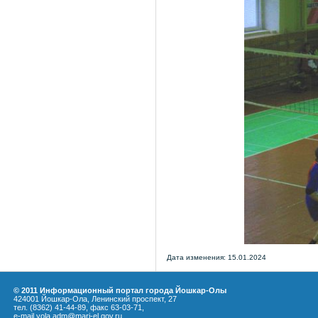
Дата изменения: 15.01.2024
© 2011 Информационный портал города Йошкар-Олы
424001 Йошкар-Ола, Ленинский проспект, 27
тел. (8362) 41-44-89, факс 63-03-71,
e-mail yola.adm@mari-el.gov.ru