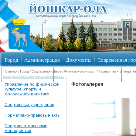
Информационный портал «Город Йошкар-Ола»
Город
Администрация
Документы
Современная гор
Главная
/
Город
/
Социальная сфера
/
Физкультура и спорт
/
Турнир памяти Галавте
Обращения граждан
Общественные обсуждения
Изби
Фотогалерея
Управление по физической
культуре, спорту и
молодежной политике
Спортивные учреждения
Нормативно-правовые акты
Спортивно-массовые
мероприятия