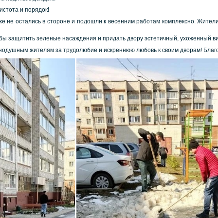
истота и порядок!
же не остались в стороне и подошли к весенним работам комплексно. Жител
обы защитить зеленые насаждения и придать двору эстетичный, ухоженный ви
нодушным жителям за трудолюбие и искреннюю любовь к своим дворам! Благо