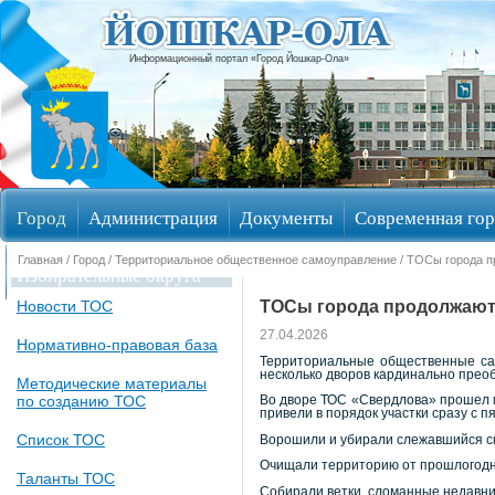
Информационный портал «Город Йошкар-Ола»
Город
Администрация
Документы
Современная гор
Главная
/
Город
/
Территориальное общественное самоуправление
/ ТОСы города п
Избирательные округа
ТОСы города продолжают 
Новости ТОС
27.04.2026
Нормативно-правовая база
Территориальные общественные сам
несколько дворов кардинально прео
Методические материалы
по созданию ТОС
Во дворе ТОС «Свердлова» прошел м
привели в порядок участки сразу с 
Список ТОС
Ворошили и убирали слежавшийся сн
Очищали территорию от прошлогодн
Таланты ТОС
Собирали ветки, сломанные недавн