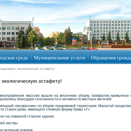
одская среда
Муниципальные услуги
Обращения гражд
родолжают экологическую эстафету!
экологическую эстафету!
оуправления массово вышли на весеннюю уборку, превратив привычное б
бразились благодаря сплоченности и активности местных жителей.
ощный «воскресник» по уборке придомовой территории. Масштаб проделанн
пяти сторон дома, имеющего сложную форму буквы «Г».
ег на северной стороне здания.
ей листвы.
им ледяным дождем.