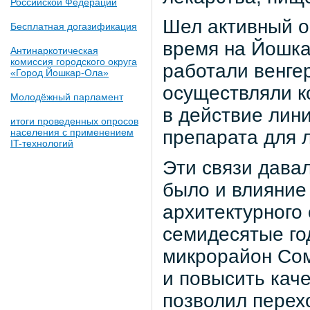
Российской Федерации
Шел активный о
Бесплатная догазификация
время на Йошка
Антинаркотическая
комиссия городского округа
работали венге
«Город Йошкар-Ола»
осуществляли к
Молодёжный парламент
в действие лини
итоги проведенных опросов
населения с применением
препарата для 
IT-технологий
Эти связи дава
было и влияние
архитектурного
семидесятые го
микрорайон Сом
и повысить кач
позволил перех