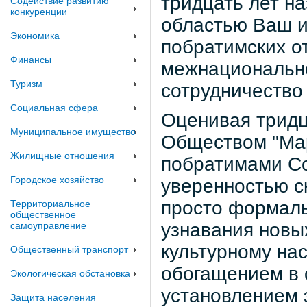
тридцать лет н
Содействие развитию
конкуренции
областью Ваш и
Экономика
побратимских о
Финансы
межнационально
Туризм
сотрудничество 
Социальная сфера
Оценивая тридц
Муниципальное имущество
Обществом "Мар
Жилищные отношения
побратимами С
Городское хозяйство
уверенностью ск
просто формал
Территориальное
общественное
узнавания новы
самоуправление
культурному на
Общественный транспорт
обогащением в о
Экологическая обстановка
установлением 
Защита населения