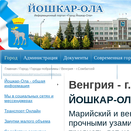
Информационный портал «Город Йошкар-Ола»
Город
Администрация
Документы
Современная гор
Главная
/
Город
/
Города-побратимы
/ Венгрия - г.Сомбатхей
Обращения граждан
Общественные обсуждения
Изби
Венгрия - 
Йошкар-Ола - общая
информация
Мы в социальных сетях и
ЙОШКАР-ОЛ
мессенджерах
Транспорт Онлайн
Марийский и ве
прочными узами 
Закупки малого объема