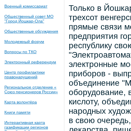
Только в Йошка
Военный комиссариат
трехсот венгерс
Общественный совет МО
"Город Йошкар-Ола"
прямые связи м
Общественные обсуждения
предприятия го
Молодежный форум
республику сво
Вопросы по ТКО
"Электроавтома
электронные мо
Электронный референдум
приборов - вып
Центр профилактики
правонарушений
объединение "М
Региональное отделение «
оборудование, 
Союз пенсионеров России»
кислоту, объеди
Карта волонтёра
народных худож
Книги памяти
в свою очередь,
Интерактивная карта
газификации регионов
лекарства, пищ