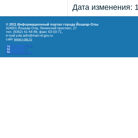
Дата изменения: 
© 2011 Информационный портал города Йошкар-Олы
424001 Йошкар-Ола, Ленинский проспект, 27
тел. (8362) 41-44-89, факс 63-03-71,
e-mail yola.adm@mari-el.gov.ru
сайт
www.i-ola.ru