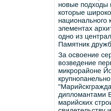
новые подходы 
которые широко
национального к
элементах архи
одно из центра
Памятник дружб
За освоение се
возведение пер
микрорайоне Й
крупнопанельно
"Марийскгражда
дипломантами В
марийских стро
свидетельству и