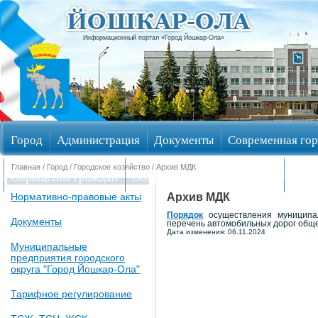
Информационный портал «Город Йошкар-Ола»
Город
Администрация
Документы
Современная гор
Главная
/
Город
/
Городское хозяйство
/ Архив МДК
Обращения граждан
Общественные обсуждения
Изби
Архив МДК
Нормативно-правовые акты
Порядок
осуществления муниципа
Документы
перечень автомобильных дорог обще
Дата изменения: 06.11.2024
Муниципальные
предприятия городского
округа "Город Йошкар-Ола"
Тарифное регулирование