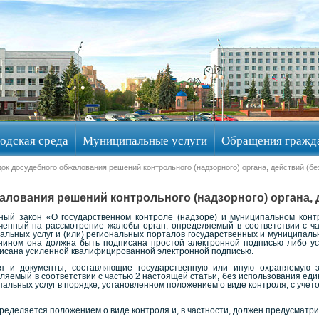
одская среда
Муниципальные услуги
Обращения гражд
ок досудебного обжалования решений контрольного (надзорного) органа, действий (б
алования решений контрольного (надзорного) органа, 
ьный закон «О государственном контроле (надзоре) и муниципальном конт
енный на рассмотрение жалобы орган, определяемый в соответствии с час
альных услуг и (или) региональных порталов государственных и муниципальн
анином она должна быть подписана простой электронной подписью либо у
писана усиленной квалифицированной электронной подписью.
ия и документы, составляющие государственную или иную охраняемую 
яемый в соответствии с частью 2 настоящей статьи, без использования еди
альных услуг в порядке, установленном положением о виде контроля, с уче
еделяется положением о виде контроля и, в частности, должен предусматрив