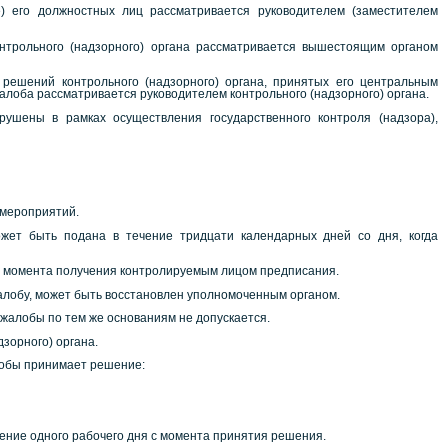
е) его должностных лиц рассматривается руководителем (заместителем
онтрольного (надзорного) органа рассматривается вышестоящим органом
я решений контрольного (надзорного) органа, принятых его центральным
алоба рассматривается руководителем контрольного (надзорного) органа.
ушены в рамках осуществления государственного контроля (надзора),
 мероприятий.
ожет быть подана в течение тридцати календарных дней со дня, когда
 с момента получения контролируемым лицом предписания.
жалобу, может быть восстановлен уполномоченным органом.
 жалобы по тем же основаниям не допускается.
зорного) органа.
алобы принимает решение:
чение одного рабочего дня с момента принятия решения.