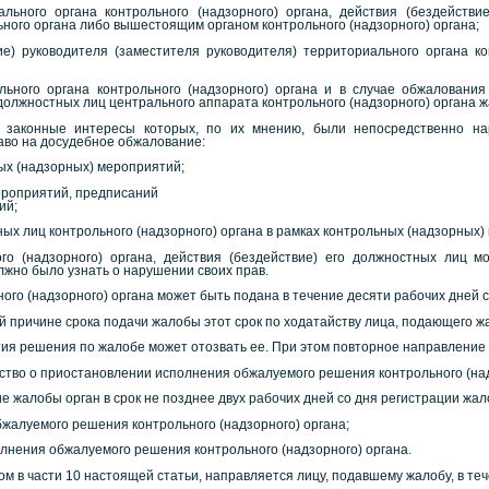
льного органа контрольного (надзорного) органа, действия (бездействи
ьного органа либо вышестоящим органом контрольного (надзорного) органа;
ие) руководителя (заместителя руководителя) территориального органа к
ального органа контрольного (надзорного) органа и в случае обжаловани
должностных лиц центрального аппарата контрольного (надзорного) органа ж
 законные интересы которых, по их мнению, были непосредственно нар
аво на досудебное обжалование:
ых (надзорных) мероприятий;
мероприятий, предписаний
ий;
ных лиц контрольного (надзорного) органа в рамках контрольных (надзорных)
го (надзорного) органа, действия (бездействие) его должностных лиц м
лжно было узнать о нарушении своих прав.
ного (надзорного) органа может быть подана в течение десяти рабочих дней
ой причине срока подачи жалобы этот срок по ходатайству лица, подающего 
тия решения по жалобе может отозвать ее. При этом повторное направление
ство о приостановлении исполнения обжалуемого решения контрольного (над
е жалобы орган в срок не позднее двух рабочих дней со дня регистрации ж
бжалуемого решения контрольного (надзорного) органа;
олнения обжалуемого решения контрольного (надзорного) органа.
м в части 10 настоящей статьи, направляется лицу, подавшему жалобу, в те