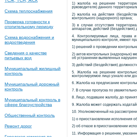
ТСЖ, ТСН, ЖСК
1) жалоба на решение территориа
руководителя) данного территориал
Схема теплоснабжения
2) жалоба на действия (бездейств
контрольного (надзорного) органа;
Проверка готовности к
3) в случае отсутствия территори
отопительному периоду
аппаратом, действий (бездействия) 
4. Контролируемые лица, права и
Схема водоснабжения и
муниципального контроля, имеют пр
водоотведения
1) решений о проведении контрольн
Сведения о качестве
2) актов контрольных (надзорных) 
питьевых вод
об устранении выявленных нарушен
3) действий (бездействия) должност
Муниципальный жилищный
5. Жалоба на решение контрольно
контроль
контролируемое лицо узнало или до
6. Жалоба на предписание контроль
Муниципальный дорожный
контроль
7. В случае пропуска по уважительн
8. Лицо, подавшее жалобу, до приня
Муниципальный контроль в
сфере благоустройства
9. Жалоба может содержать ходатай
10. Уполномоченный на рассмотрени
Общественный контроль
1) о приостановлении исполнения о
Ремонт дорог
2) об отказе в приостановлении исп
11. Информация о решении, указанно
Городская комиссия по