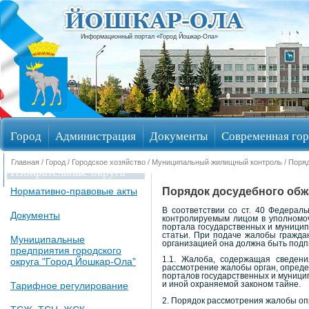
Информационный портал «Город Йошкар-Ола»
Город
Администрация
Документы
Современная гор
Главная
/
Город
/
Городское хозяйство
/
Муниципальный жилищный контроль
/ Поряд
Избирательные округа
Порядок досудебного обж
Нормативно-правовые акты
В соответствии со ст. 40 Федерал
Документы
контролируемым лицом в уполномоч
портала государственных и муницип
статьи. При подаче жалобы гражд
Муниципальные
организацией она должна быть под
предприятия городского
1.1. Жалоба, содержащая сведен
округа "Город Йошкар-Ола"
рассмотрение жалобы орган, определ
порталов государственных и муницип
Тарифное регулирование
и иной охраняемой законом тайне.
2. Порядок рассмотрения жалобы опр