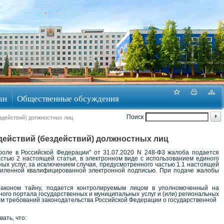
ан
Общественные обсуждения
Поиск
ездействий) должностных лиц
действий (бездействий) должностных лиц
роле в Российской Федерации" от 31.07.2020 N 248-ФЗ жалоба подается
тью 2 настоящей статьи, в электронном виде с использованием единого
ых услуг, за исключением случая, предусмотренного частью 1.1 настоящей
силенной квалифицированной электронной подписью. При подаче жалобы
законом тайну, подается контролируемым лицом в уполномоченный на
ного портала государственных и муниципальных услуг и (или) региональных
том требований законодательства Российской Федерации о государственной
ать, что: