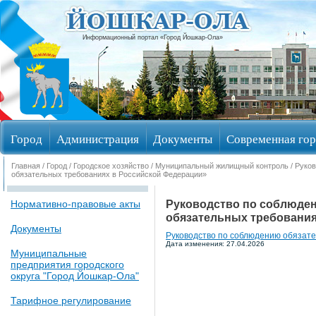
Информационный портал «Город Йошкар-Ола»
Город
Администрация
Документы
Современная гор
Главная
/
Город
/
Городское хозяйство
/
Муниципальный жилищный контроль
/ Руко
Избирательные округа
обязательных требованиях в Российской Федерации»
Руководство по соблюден
Нормативно-правовые акты
обязательных требования
Документы
Руководство по соблюдению обязате
Дата изменения: 27.04.2026
Муниципальные
предприятия городского
округа "Город Йошкар-Ола"
Тарифное регулирование