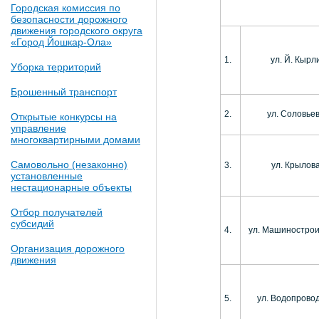
Городская комиссия по
безопасности дорожного
движения городского округа
«Город Йошкар-Ола»
1.
ул. Й. Кырл
Уборка территорий
Брошенный транспорт
2.
ул. Соловье
Открытые конкурсы на
управление
многоквартирными домами
Самовольно (незаконно)
3.
ул. Крылов
установленные
нестационарные объекты
Отбор получателей
субсидий
4.
ул. Машиностро
Организация дорожного
движения
5.
ул. Водопрово