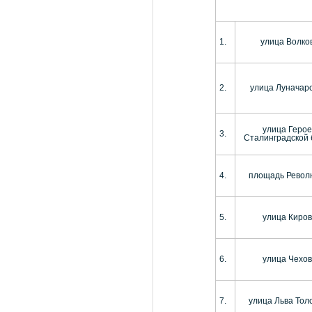
1.
улица Волко
2.
улица Луначарс
улица Герое
3.
Сталинградской
4.
площадь Револ
5.
улица Киров
6.
улица Чехов
7.
улица Льва Тол