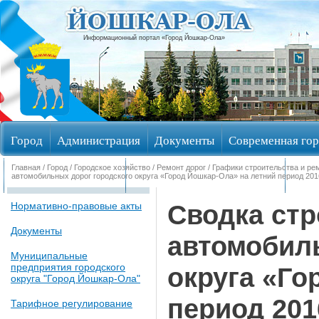
Информационный портал «Город Йошкар-Ола»
Город
Администрация
Документы
Современная гор
Главная
/
Город
/
Городское хозяйство
/
Ремонт дорог
/
Графики строительства и ре
Обращения граждан
Общественные обсуждения
Изби
автомобильных дорог городского округа «Город Йошкар-Ола» на летний период 2016
Сводка стр
Нормативно-правовые акты
Документы
автомобиль
Муниципальные
предприятия городского
округа «Го
округа "Город Йошкар-Ола"
период 2016
Тарифное регулирование