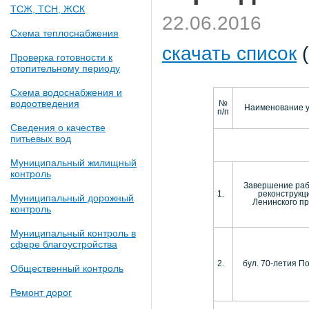
ТСЖ, ТСН, ЖСК
22.06.2016
Схема теплоснабжения
скачать список
(
Проверка готовности к
отопительному периоду
Схема водоснабжения и
водоотведения
№
Наименование 
п/п
Сведения о качестве
питьевых вод
Муниципальный жилищный
контроль
Завершение раб
1.
реконструкц
Муниципальный дорожный
Ленинского пр
контроль
Муниципальный контроль в
сфере благоустройства
2.
бул. 70-летия П
Общественный контроль
Ремонт дорог