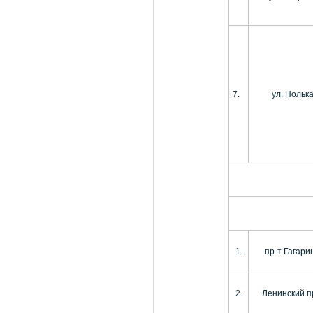
7.
ул. Нольк
1.
пр-т Гагари
2.
Ленинский п