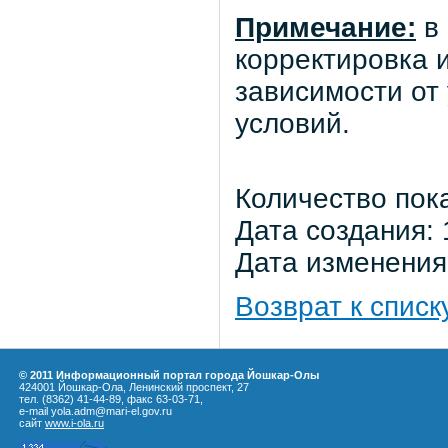
Примечание:
в 
корректировка 
зависимости от
условий.
Количество пок
Дата создания: 
Дата изменения:
Возврат к списк
© 2011 Информационный портал города Йошкар-Олы
424001 Йошкар-Ола, Ленинский проспект, 27
тел. (8362) 41-44-89, факс 63-03-71,
e-mail yola.adm@mari-el.gov.ru
сайт
www.i-ola.ru