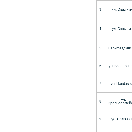
3.
ул. Эшкини
4.
ул. Эшкини
5.
Царьградский 
6.
ул. Вознесен
7.
ул. Панфил
ул.
8.
Красноармей
9.
ул. Соловье