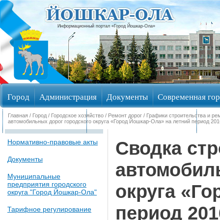
Информационный портал «Город Йошкар-Ола»
Город
Администрация
Документы
Современная гор
Главная
/
Город
/
Городское хозяйство
/
Ремонт дорог
/
Графики строительства и ре
Обращения граждан
Общественные обсуждения
Изби
автомобильных дорог городского округа «Город Йошкар-Ола» на летний период 2016
Сводка стр
Нормативно-правовые акты
Документы
автомобиль
Муниципальные
предприятия городского
округа «Го
округа "Город Йошкар-Ола"
период 2016
Тарифное регулирование