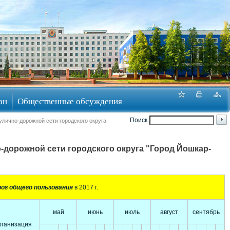
ан
Общественные обсуждения
Поиск
улично-дорожной сети городского округа
-дорожной сети городского округа "Город Йошкар-
ог общего пользования
в 2017 г.
май
июнь
июль
август
сентябрь
рганизация