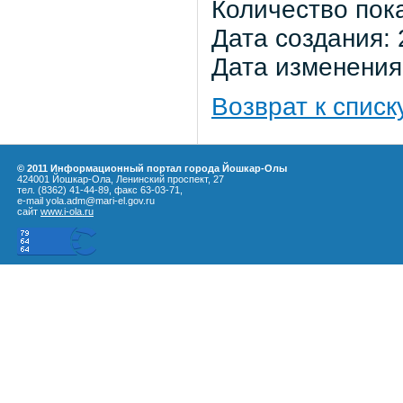
Количество пок
Дата создания: 
Дата изменения:
Возврат к списк
© 2011 Информационный портал города Йошкар-Олы
424001 Йошкар-Ола, Ленинский проспект, 27
тел. (8362) 41-44-89, факс 63-03-71,
e-mail yola.adm@mari-el.gov.ru
сайт
www.i-ola.ru