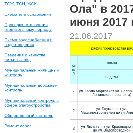
ТСЖ, ТСН, ЖСК
Ола" в 201
Схема теплоснабжения
июня 2017 
Проверка готовности к
отопительному периоду
21.06.2017
Схема водоснабжения и
водоотведения
График производства ра
Сведения о качестве
питьевых вод
месяц
№
Муниципальный жилищный
п/
п
контроль
неделя
Муниципальный дорожный
контроль
ул. Карла Маркса (от ул. Солов
1
Ленинского проспекта)
Муниципальный контроль в
сфере благоустройства
ул. Баумана от ул.
2
Машиностроителей до ул. Анн
Общественный контроль
Ремонт дорог
ул. Волкова от ул. Красноарм
3
до ул. Водопроводной