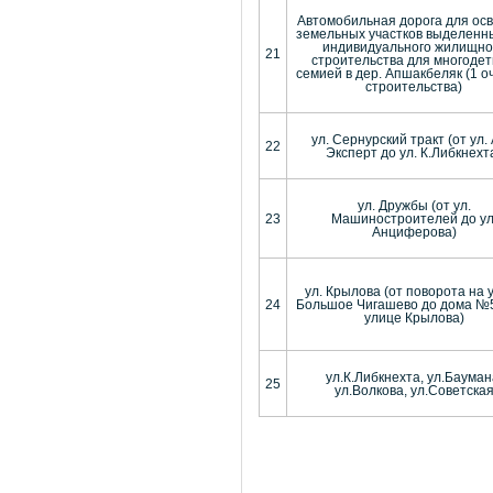
Автомобильная дорога для ос
земельных участков выделенн
индивидуального жилищно
21
строительства для многоде
семией в дер. Апшакбеляк (1 о
строительства)
ул. Сернурский тракт (от ул.
22
Эксперт до ул. К.Либкнехт
ул. Дружбы (от ул.
23
Машиностроителей до ул
Анциферова)
ул. Крылова (от поворота на 
24
Большое Чигашево до дома №
улице Крылова)
ул.К.Либкнехта, ул.Бауман
25
ул.Волкова, ул.Советска