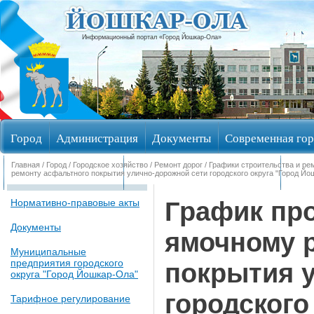
Информационный портал «Город Йошкар-Ола»
Город
Администрация
Документы
Современная гор
Главная
/
Город
/
Городское хозяйство
/
Ремонт дорог
/
Графики строительства и ре
Обращения граждан
Общественные обсуждения
Изби
ремонту асфальтного покрытия улично-дорожной сети городского округа "Город Йош
График про
Нормативно-правовые акты
Документы
ямочному 
Муниципальные
предприятия городского
покрытия 
округа "Город Йошкар-Ола"
городского
Тарифное регулирование