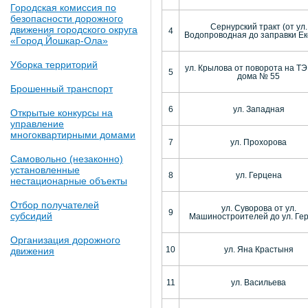
Городская комиссия по
безопасности дорожного
Сернурский тракт (от ул.
движения городского округа
4
Водопроводная до заправки Ек
«Город Йошкар-Ола»
Уборка территорий
ул. Крылова от поворота на ТЭ
5
дома № 55
Брошенный транспорт
6
ул. Западная
Открытые конкурсы на
управление
многоквартирными домами
7
ул. Прохорова
Самовольно (незаконно)
установленные
8
ул. Герцена
нестационарные объекты
Отбор получателей
ул. Суворова от ул.
9
субсидий
Машиностроителей до ул. Ге
Организация дорожного
10
ул. Яна Крастыня
движения
11
ул. Васильева