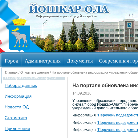
Информационный портал «Город Йошкар-Ола»
Город
Администрация
Документы
Современная гор
Главная
/
Открытые данные
/ На портале обновлена информация управления образ
Избирательные округа
На портале обновлена ин
Наборы данных
14.09.2016
Информация
Управление образования городского
округа "Город Йошкар-Ола"", "Переч
Новости ОД
учереждений дополнительного образ
Информация
"Перечень подведомств
Статистика
Информация
"Перечень подведомств
Приложения
Информация
"Перечень подведомст