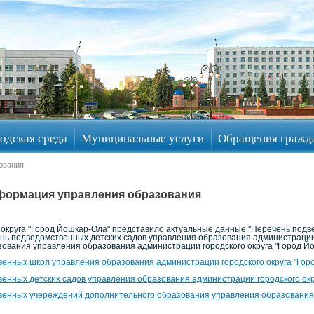
одская среда
Муниципальные услуги
Обращения гражд
ования
формация управления образования
 округа "Город Йошкар-Ола" представило актуальные данные "Перечень под
ень подведомственных детских садов управления образования администрации
ования управления образования администрации городского округа "Город Йо
енных школ управления образования администрации городского округа "Гор
енных детских садов управления образования администрации городского окр
венных учереждений дополнительного образования управления образования 