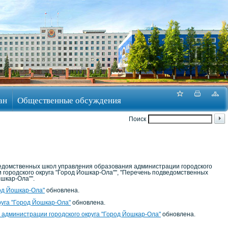
ан
Общественные обсуждения
Поиск
ведомственных школ управления образования администрации городского
 городского округа "Город Йошкар-Ола"", "Перечень подведомственных
шкар-Ола"".
од Йошкар-Ола"
обновлена.
уга "Город Йошкар-Ола"
обновлена.
администрации городского округа "Город Йошкар-Ола"
обновлена.