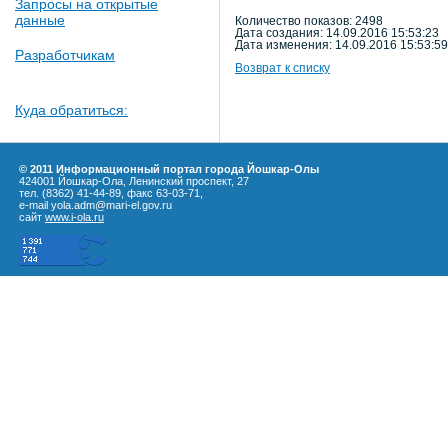
Запросы на открытые
данные
Количество показов: 2498
Дата создания: 14.09.2016 15:53:23
Дата изменения: 14.09.2016 15:53:59
Разработчикам
Возврат к списку
Куда обратиться:
© 2011 Информационный портал города Йошкар-Олы
424001 Йошкар-Ола, Ленинский проспект, 27
тел. (8362) 41-44-89, факс 63-03-71,
e-mail yola.adm@mari-el.gov.ru
сайт
www.i-ola.ru