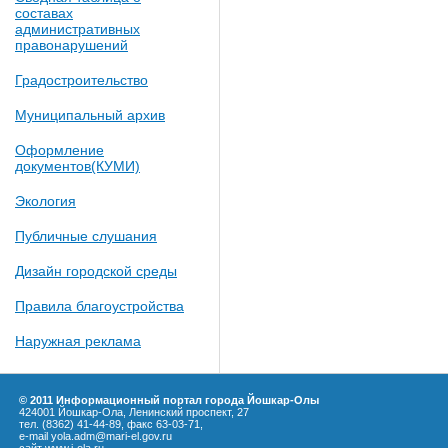
составах
административных
правонарушений
Градостроительство
Муниципальный архив
Оформление
документов(КУМИ)
Экология
Публичные слушания
Дизайн городской среды
Правила благоустройства
Наружная реклама
© 2011 Информационный портал города Йошкар-Олы
424001 Йошкар-Ола, Ленинский проспект, 27
тел. (8362) 41-44-89, факс 63-03-71,
e-mail yola.adm@mari-el.gov.ru