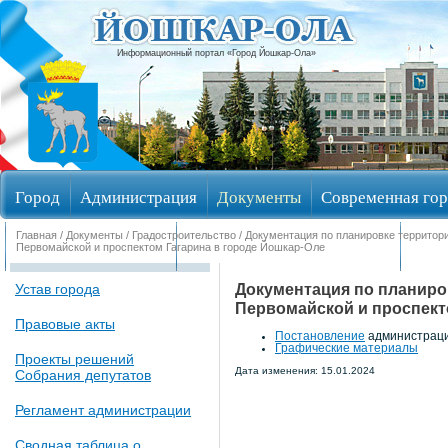
Информационный портал «Город Йошкар-Ола»
Город
Администрация
Документы
Современная гор
Главная
/
Документы
/
Градостроительство
/ Документация по планировке территор
Обращения граждан
Общественные обсуждения
Изби
Первомайской и проспектом Гагарина в городе Йошкар-Оле
Документация по планиро
Устав города
Первомайской и проспект
Правовые акты
Постановление
администрации
Графические материалы
Проекты решений
Дата изменения: 15.01.2024
Собрания депутатов
Регламент администрации
Сводная таблица о