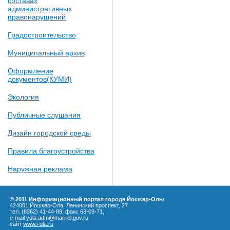
составах
административных
правонарушений
Градостроительство
Муниципальный архив
Оформление
документов(КУМИ)
Экология
Публичные слушания
Дизайн городской среды
Правила благоустройства
Наружная реклама
© 2011 Информационный портал города Йошкар-Олы
424001 Йошкар-Ола, Ленинский проспект, 27
тел. (8362) 41-44-89, факс 63-03-71,
e-mail yola.adm@mari-el.gov.ru
сайт
www.i-ola.ru