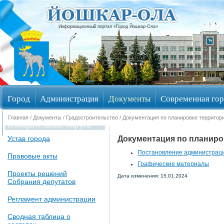
Информационный портал «Город Йошкар-Ола»
Город
Администрация
Документы
Современная гор
Главная
/
Документы
/
Градостроительство
/ Документация по планировке территор
Избирательные округа
Документация по планиро
Устав города
Постановление администрации
Правовые акты
Графические материалы
Проекты решений
Дата изменения: 15.01.2024
Собрания депутатов
Регламент администрации
Сводная таблица о