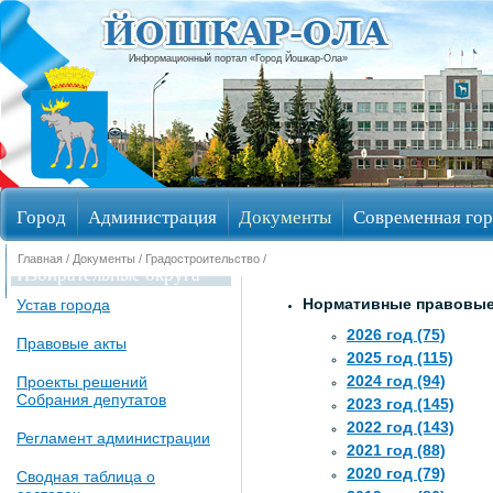
Информационный портал «Город Йошкар-Ола»
Город
Администрация
Документы
Современная гор
Главная
/
Документы
/
Градостроительство
/
Избирательные округа
Нормативные правовые
Устав города
2026 год (75)
Правовые акты
2025 год (115)
2024 год (94)
Проекты решений
Собрания депутатов
2023 год (145)
2022 год (143)
Регламент администрации
2021 год (88)
2020 год (79)
Сводная таблица о