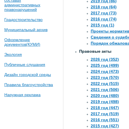
составах
2019 год (86)
административных
2018 год (64)
правонарушений
2017 год (73)
2016 год (74)
Градостроительство
2015 год (1)
Муниципальный архив
Проекты норматив
Сведения о судеб
Оформление
Порядок обжалов
документов(КУМИ)
Правовые акты
Экология
2026 год (352)
Публичные слушания
2025 год (499)
2024 год (473)
Дизайн городской среды
2023 год (570)
2022 год (515)
Правила благоустройства
2021 год (506)
Наружная реклама
2020 год (480)
2019 год (498)
2018 год (447)
2017 год (519)
2016 год (551)
2015 год (427)