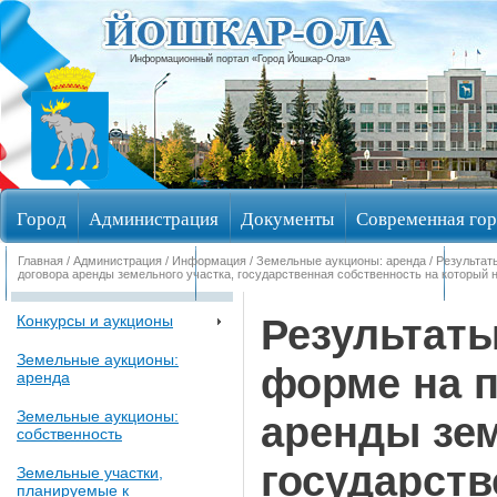
Информационный портал «Город Йошкар-Ола»
Город
Администрация
Документы
Современная гор
Главная
/
Администрация
/
Информация
/
Земельные аукционы: аренда
/ Результат
Обращения граждан
Общественные обсуждения
Изби
договора аренды земельного участка, государственная собственность на который не
Результаты
Конкурсы и аукционы
Земельные аукционы:
форме на п
аренда
Земельные аукционы:
аренды зем
собственность
государств
Земельные участки,
планируемые к