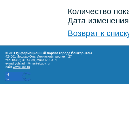
Количество пок
Дата изменения:
Возврат к списк
© 2011 Информационный портал города Йошкар-Олы
424001 Йошкар-Ола, Ленинский проспект, 27
тел. (8362) 41-44-89, факс 63-03-71,
e-mail yola.adm@mari-el.gov.ru
сайт
www.i-ola.ru