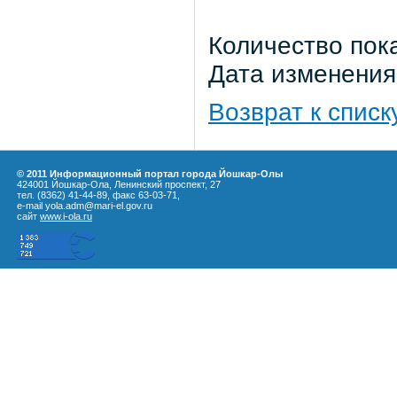
Количество пок
Дата изменения:
Возврат к списк
© 2011 Информационный портал города Йошкар-Олы
424001 Йошкар-Ола, Ленинский проспект, 27
тел. (8362) 41-44-89, факс 63-03-71,
e-mail yola.adm@mari-el.gov.ru
сайт
www.i-ola.ru