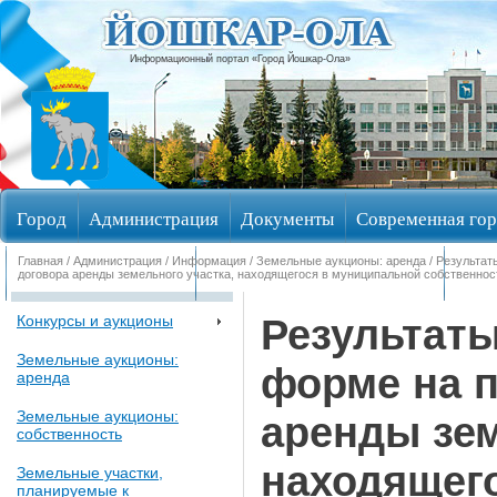
Информационный портал «Город Йошкар-Ола»
Город
Администрация
Документы
Современная гор
Главная
/
Администрация
/
Информация
/
Земельные аукционы: аренда
/ Результат
Обращения граждан
Общественные обсуждения
Изби
договора аренды земельного участка, находящегося в муниципальной собственност
Результаты
Конкурсы и аукционы
Земельные аукционы:
форме на п
аренда
Земельные аукционы:
аренды зем
собственность
находящег
Земельные участки,
планируемые к