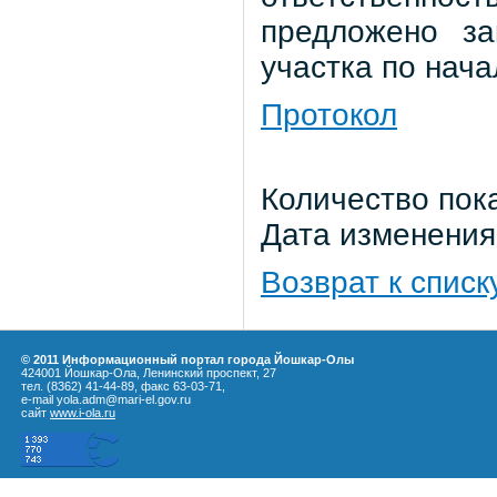
предложено за
участка по нач
Протокол
Количество пока
Дата изменения:
Возврат к списк
© 2011 Информационный портал города Йошкар-Олы
424001 Йошкар-Ола, Ленинский проспект, 27
тел. (8362) 41-44-89, факс 63-03-71,
e-mail yola.adm@mari-el.gov.ru
сайт
www.i-ola.ru