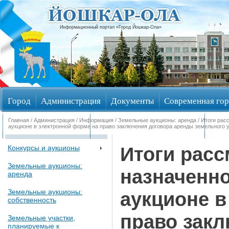
Информационный портал «Город Йошкар-Ола»
Город
Администрация
Документы
Современная гор
Главная
/
Администрация
/
Информация
/
Земельные аукционы: аренда
/ Итоги рас
Обращения граждан
Общественные обсуждения
Изби
аукционе в электронной форме на право заключения договора аренды земельного 
Итоги расс
Конкурсы и аукционы
Земельные аукционы:
назначенно
аренда
Земельные аукционы:
аукционе в
собственность
право зак
Земельные участки,
планируемые к