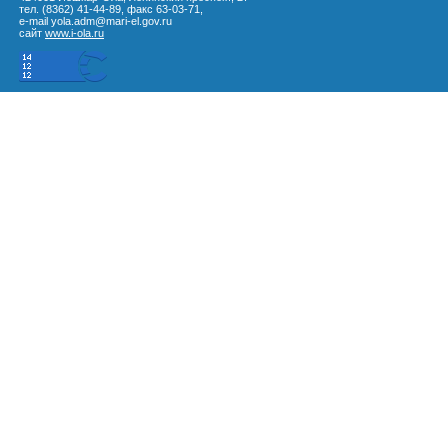
тел. (8362) 41-44-89, факс 63-03-71,
e-mail yola.adm@mari-el.gov.ru
сайт
www.i-ola.ru