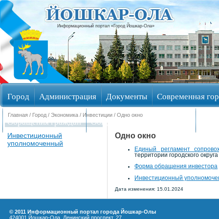
Информационный портал «Город Йошкар-Ола»
Город
Администрация
Документы
Современная гор
Главная
/
Город
/
Экономика
/
Инвестиции
/ Одно окно
Обращения граждан
Общественные обсуждения
Изби
Одно окно
Инвестиционный
уполномоченный
Единый регламент сопрово
территории городского округ
Форма обращения инвестора
Инвестиционный уполномоч
Дата изменения: 15.01.2024
© 2011 Информационный портал города Йошкар-Олы
424001 Йошкар-Ола, Ленинский проспект, 27