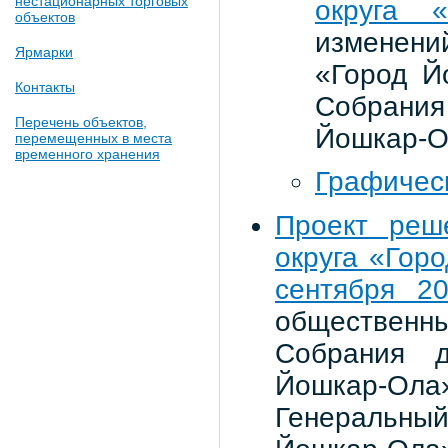
нестационарных торговых
округа 
объектов
изменений
Ярмарки
«Город Й
Контакты
Собрания
Перечень объектов,
Йошкар-Ол
перемещенных в места
временного хранения
Графичес
Проект реш
округа «Гор
сентября 2
общественн
Собрания д
Йошкар-О
Генеральны