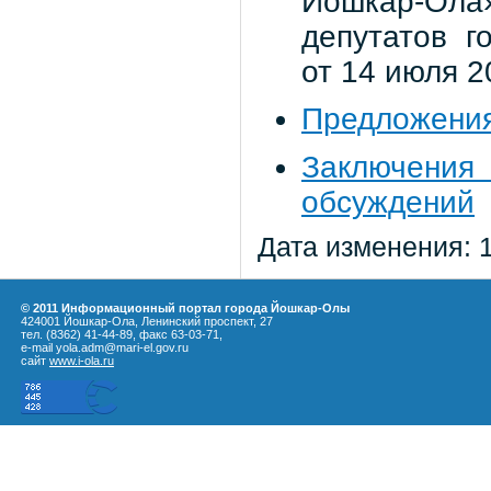
Йошкар-Ола
депутатов г
от 14 июля 2
Предложения
Заключени
обсуждений
Дата изменения: 
© 2011 Информационный портал города Йошкар-Олы
424001 Йошкар-Ола, Ленинский проспект, 27
тел. (8362) 41-44-89, факс 63-03-71,
e-mail yola.adm@mari-el.gov.ru
сайт
www.i-ola.ru