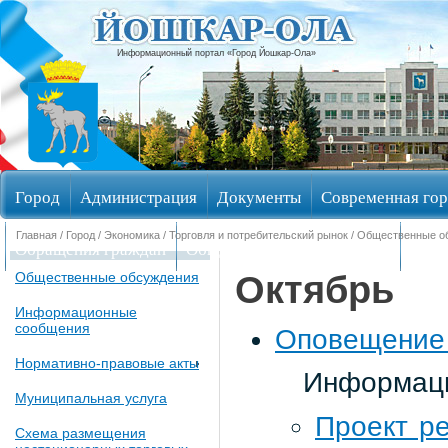
Информационный портал «Город Йошкар-Ола»
Город
Администрация
Документы
Современная гор
Главная
/
Город
/
Экономика
/
Торговля и потребительский рынок
/
Общественные о
Обращения граждан
Общественные обсуждения
Изби
Октябрь
Общественные обсуждения
Информационные
сообщения
Оповещение 
Нормативно-правовые акты
Информаци
Муниципальная услуга
Проект р
Схема размещения