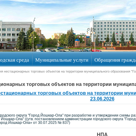
одская среда
Муниципальные услуги
Обращения гражд
я нестационарных торговых объектов на территории муниципального образования "Г
ионарных торговых объектов на территории муницип
стационарных торговых объектов на территории муни
23.06.2026
родского округа "Город Йошкар-Ола" при разработке и утверждении схемы р
Йошкар-Ола" ((утв. постановлением администрации городского округа "Город
ород Йошкар-Ола» от 30.07.2025 № 837)
НПА