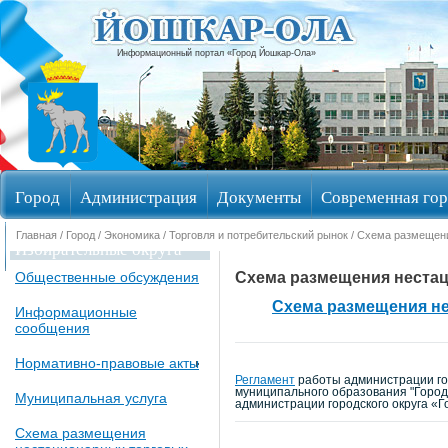
Информационный портал «Город Йошкар-Ола»
Город
Администрация
Документы
Современная гор
Главная
/
Город
/
Экономика
/
Торговля и потребительский рынок
/ Схема размещени
Избирательные округа
Схема размещения нестац
Общественные обсуждения
Схема размещения не
Информационные
сообщения
Нормативно-правовые акты
Регламент
работы администрации го
муниципального образования "Город 
Муниципальная услуга
администрации городского округа «Г
Схема размещения