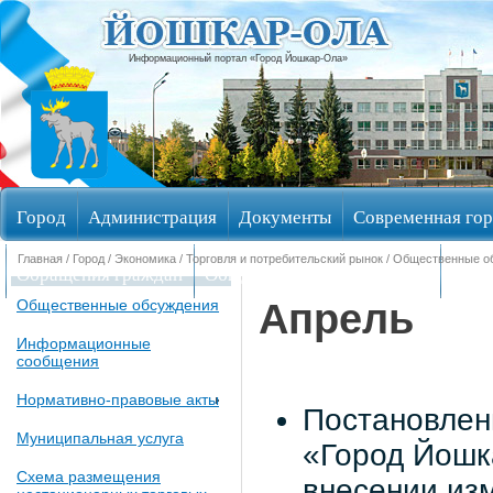
Информационный портал «Город Йошкар-Ола»
Город
Администрация
Документы
Современная гор
Главная
/
Город
/
Экономика
/
Торговля и потребительский рынок
/
Общественные о
Обращения граждан
Общественные обсуждения
Изби
Апрель
Общественные обсуждения
Информационные
сообщения
Нормативно-правовые акты
Постановлен
Муниципальная услуга
«Город Йошк
Схема размещения
внесении из