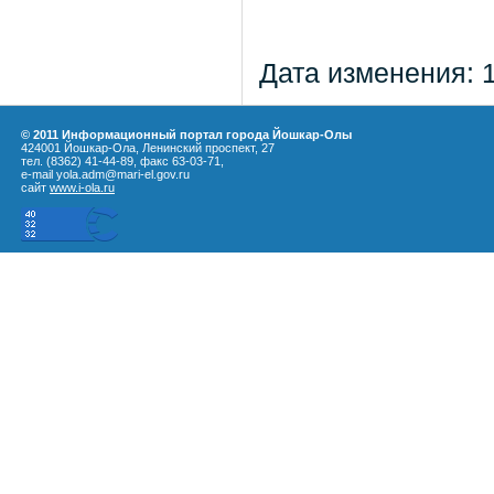
Дата изменения: 
© 2011 Информационный портал города Йошкар-Олы
424001 Йошкар-Ола, Ленинский проспект, 27
тел. (8362) 41-44-89, факс 63-03-71,
e-mail yola.adm@mari-el.gov.ru
сайт
www.i-ola.ru