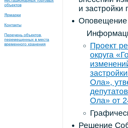
нестационарных торговых
объектов
и застройки 
Ярмарки
Оповещение 
Контакты
Информаци
Перечень объектов,
перемещенных в места
Проект ре
временного хранения
округа «
изменени
застройки
Ола», ут
депутатов
Ола» от 2
Графичес
Решение Соб