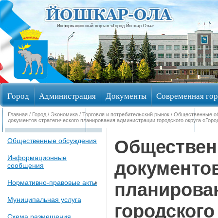
Информационный портал «Город Йошкар-Ола»
Город
Администрация
Документы
Современная гор
Главная
/
Город
/
Экономика
/
Торговля и потребительский рынок
/
Общественные о
Обращения граждан
Общественные обсуждения
Изби
документов стратегического планирования администрации городского округа «Гор
Обществен
Общественные обсуждения
Информационные
документов
сообщения
Нормативно-правовые акты
планирова
Муниципальная услуга
городского
Схема размещения