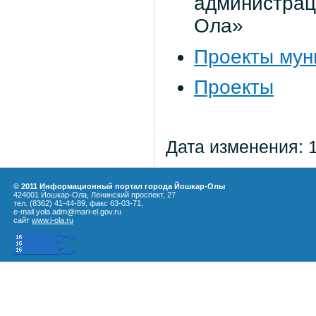
администраци
Ола»
Проекты мун
Проекты
Дата изменения: 
© 2011 Информационный портал города Йошкар-Олы
424001 Йошкар-Ола, Ленинский проспект, 27
тел. (8362) 41-44-89, факс 63-03-71,
e-mail yola.adm@mari-el.gov.ru
сайт
www.i-ola.ru