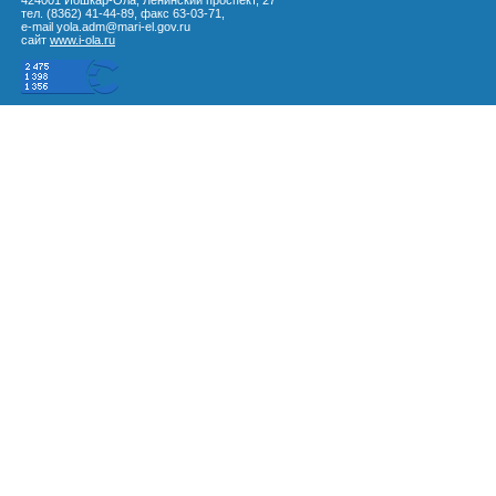
424001 Йошкар-Ола, Ленинский проспект, 27
тел. (8362) 41-44-89, факс 63-03-71,
e-mail yola.adm@mari-el.gov.ru
сайт
www.i-ola.ru