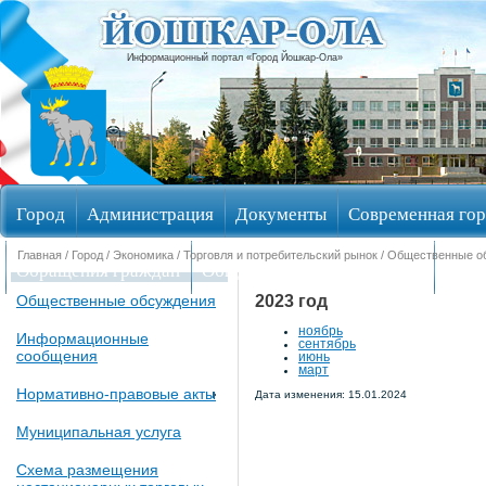
Информационный портал «Город Йошкар-Ола»
Город
Администрация
Документы
Современная гор
Главная
/
Город
/
Экономика
/
Торговля и потребительский рынок
/
Общественные о
Обращения граждан
Общественные обсуждения
Изби
2023 год
Общественные обсуждения
ноябрь
Информационные
сентябрь
сообщения
июнь
март
Нормативно-правовые акты
Дата изменения: 15.01.2024
Муниципальная услуга
Схема размещения