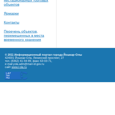
нестационарных торговых
объектов
Ярмарки
Контакты
Перечень объектов,
перемещенных в места
временного хранения
© 2011 Информационный портал города Йошкар-Олы
424001 Йошкар-Ола, Ленинский проспект, 27
тел. (8362) 41-44-89, факс 63-03-71,
e-mail yola.adm@mari-el.gov.ru
сайт
www.i-ola.ru