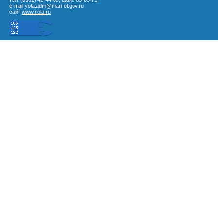
тел. (8362) 41-44-89, факс 63-03-71,
e-mail yola.adm@mari-el.gov.ru
сайт
www.i-ola.ru