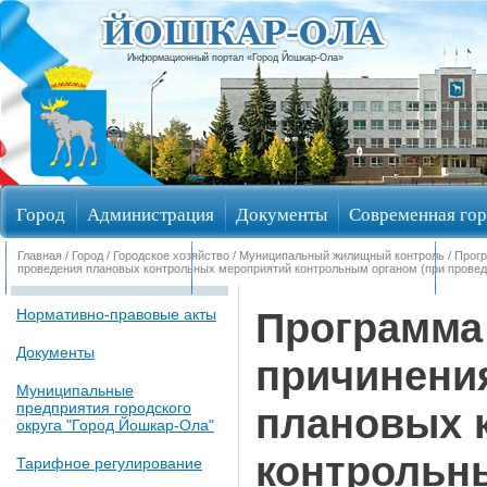
Информационный портал «Город Йошкар-Ола»
Город
Администрация
Документы
Современная гор
Главная
/
Город
/
Городское хозяйство
/
Муниципальный жилищный контроль
/ Прог
Обращения граждан
Общественные обсуждения
Изби
проведения плановых контрольных мероприятий контрольным органом (при провед
Программа
Нормативно-правовые акты
Документы
причинения
Муниципальные
предприятия городского
плановых 
округа "Город Йошкар-Ола"
контрольн
Тарифное регулирование