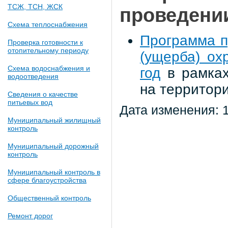
ТСЖ, ТСН, ЖСК
проведении
Схема теплоснабжения
Программа п
Проверка готовности к
отопительному периоду
(ущерба) ох
Схема водоснабжения и
год
в рамках
водоотведения
на территори
Сведения о качестве
питьевых вод
Дата изменения: 
Муниципальный жилищный
контроль
Муниципальный дорожный
контроль
Муниципальный контроль в
сфере благоустройства
Общественный контроль
Ремонт дорог