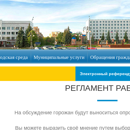
одская среда
Муниципальные услуги
Обращения гражд
Электронный референд
РЕГЛАМЕНТ РА
На обсуждение горожан будут выноситься опр
Вы можете выразить своё мнение путем выбо