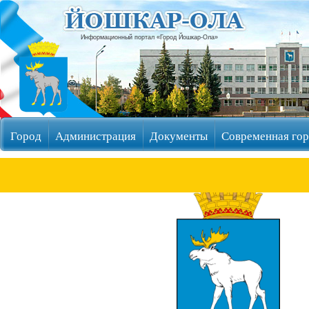
Информационный портал «Город Йошкар-Ола»
Город
Администрация
Документы
Современная гор
Избирательные округа