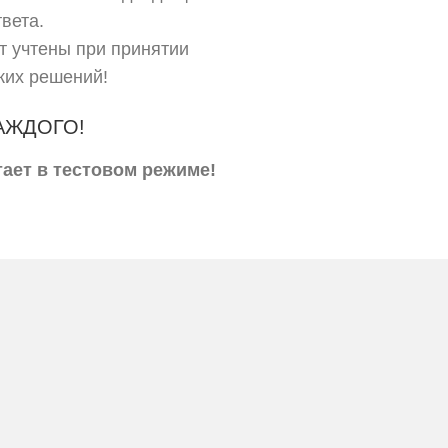
вета.
т учтены при принятии
ких решений!
АЖДОГО!
ает в тестовом режиме!