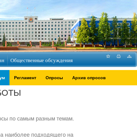
ан
Общественные обсуждения
ум
Регламент
Опросы
Архив опросов
БОТЫ
осы по самым разным темам.
ра наиболее подходящего на