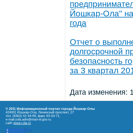
предпринимател
Йошкар-Ола" на 
года
Отчет о выполн
долгосрочной п
безопасность г
за 3 квартал 20
Дата изменения: 
© 2011 Информационный портал города Йошкар-Олы
424001 Йошкар-Ола, Ленинский проспект, 27
тел. (8362) 41-44-89, факс 63-03-71,
e-mail yola.adm@mari-el.gov.ru
сайт
www.i-ola.ru