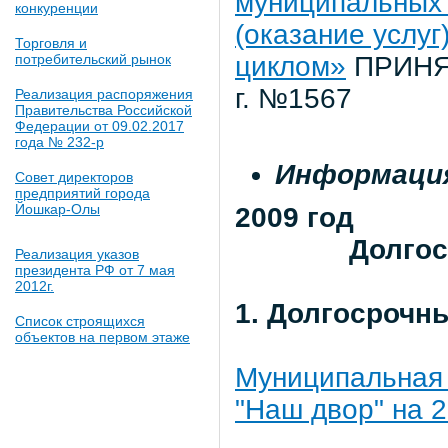
муниципальных 
конкуренции
(оказание услу
Торговля и
потребительский рынок
циклом»
ПРИНЯТ
г. №1567
Реализация распоряжения
Правительства Российской
Федерации от 09.02.2017
года № 232-р
Информация
Совет директоров
предприятий города
Йошкар-Олы
2009 год
Долго
Реализация указов
президента РФ от 7 мая
2012г.
1. Долгосрочн
Список строящихся
объектов на первом этаже
Муниципальная 
"Наш двор" на 2