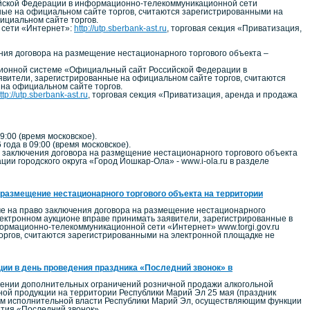
йской Федерации в информационно-телекоммуникационной сети
нные на официальном сайте торгов, считаются зарегистрированными на
ициальном сайте торгов.
 сети «Интернет»:
http://utp.sberbank-ast.ru
, торговая секция «Приватизация,
ния договора на размещение нестационарного торгового объекта –
ционной системе «Официальный сайт Российской Федерации в
явители, зарегистрированные на официальном сайте торгов, считаются
 на официальном сайте торгов.
ttp://utp.sberbank-ast.ru
, торговая секция «Приватизация, аренда и продажа
9:00 (время московское).
а в 09:00 (время московское).
о заключения договора на размещение нестационарного торгового объекта
 городского округа «Город Йошкар-Ола» - www.i-ola.ru в разделе
 размещение нестационарного торгового объекта на территории
ме на право заключения договора на размещение нестационарного
электронном аукционе вправе принимать заявители, зарегистрированные в
рмационно-телекоммуникационной сети «Интернет» www.torgi.gov.ru
торгов, считаются зарегистрированными на электронной площадке не
ции в день проведения праздника «Последний звонок» в
овлении дополнительных ограничений розничной продажи алкогольной
ной продукции на территории Республики Марий Эл 25 мая (праздник
ном исполнительной власти Республики Марий Эл, осуществляющим функции
тия «Последний звонок».