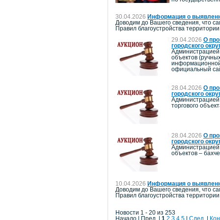
30.04.2026
Информация о выявленн
Доводим до Вашего сведения, что са
Правил благоустройства территории г
29.04.2026
О про
городского окру
Администрацией 
объектов (ручны
информационной 
официальный сай
28.04.2026
О про
городского окру
Администрацией 
торгового объект
28.04.2026
О про
городского окру
Администрацией 
объектов – бахч
10.04.2026
Информация о выявленн
Доводим до Вашего сведения, что са
Правил благоустройства территории г
Новости 1 - 20 из 253
Начало | Пред. |
1
2
3
4
5
|
След.
|
Кон