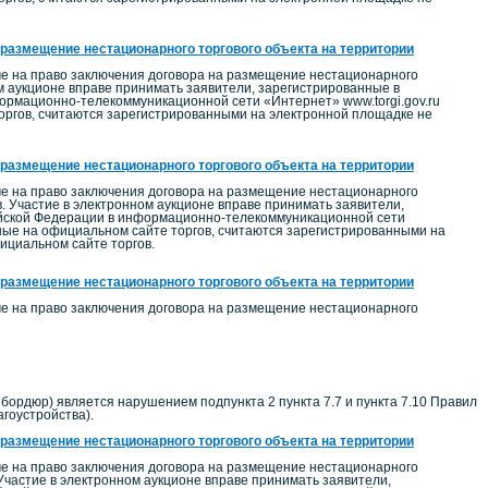
 размещение нестационарного торгового объекта на территории
ме на право заключения договора на размещение нестационарного
м аукционе вправе принимать заявители, зарегистрированные в
рмационно-телекоммуникационной сети «Интернет» www.torgi.gov.ru
торгов, считаются зарегистрированными на электронной площадке не
 размещение нестационарного торгового объекта на территории
ме на право заключения договора на размещение нестационарного
. Участие в электронном аукционе вправе принимать заявители,
йской Федерации в информационно-телекоммуникационной сети
нные на официальном сайте торгов, считаются зарегистрированными на
ициальном сайте торгов.
 размещение нестационарного торгового объекта на территории
ме на право заключения договора на размещение нестационарного
бордюр) является нарушением подпункта 2 пункта 7.7 и пункта 7.10 Правил
агоустройства).
 размещение нестационарного торгового объекта на территории
ме на право заключения договора на размещение нестационарного
 Участие в электронном аукционе вправе принимать заявители,