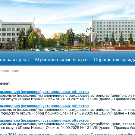
одская среда
Муниципальные услуги
Обращения гражд
 сообщения
ения
амовольно (незаконно) установленных объектов
мовольно (незаконно) установленное ограждающее устройство (цепи) являетс
го округа «Город Йошкар-Ола» от 24.09.2025 № 131-VIII (далее – Правила бл
амовольно (незаконно) установленных объектов
мовольно (незаконно) установленное ограждающее устройство (металлическое
городского округа «Город Йошкар-Ола» от 24.09.2025 № 131-VIII (далее – Пра
амовольно (незаконно) установленных объектов
мовольно (незаконно) установленное ограждающее устройство (цепи) являетс
ого округа «Город Йошкар-Ола» от 24.09.2025 № 131-VIII (далее – Правила бл
арта 2026 гоа вступили в силу изменения в закон «О защите прав потреби