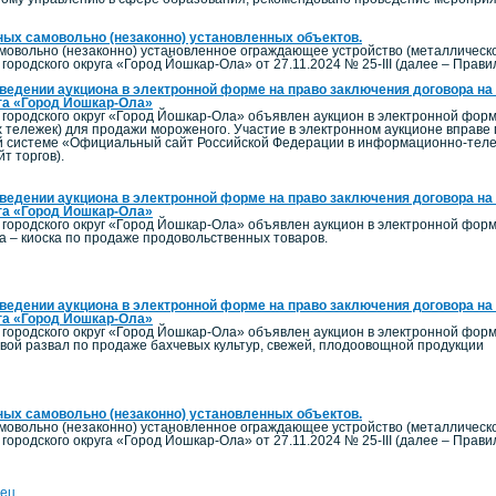
ых самовольно (незаконно) установленных объектов.
мовольно (незаконно) установленное ограждающее устройство (металлическое
ородского округа «Город Йошкар-Ола» от 27.11.2024 № 25-III (далее – Прави
ведении аукциона в электронной форме на право заключения договора на
га «Город Йошкар-Ола»
городского округ «Город Йошкар-Ола» объявлен аукцион в электронной фор
х тележек) для продажи мороженого. Участие в электронном аукционе вправе
системе «Официальный сайт Российской Федерации в информационно-телеко
т торгов).
ведении аукциона в электронной форме на право заключения договора на
га «Город Йошкар-Ола»
городского округ «Город Йошкар-Ола» объявлен аукцион в электронной фор
а – киоска по продаже продовольственных товаров.
ведении аукциона в электронной форме на право заключения договора на
га «Город Йошкар-Ола»
городского округ «Город Йошкар-Ола» объявлен аукцион в электронной фор
евой развал по продаже бахчевых культур, свежей, плодоовощной продукции
ых самовольно (незаконно) установленных объектов.
мовольно (незаконно) установленное ограждающее устройство (металлическое
ородского округа «Город Йошкар-Ола» от 27.11.2024 № 25-III (далее – Прави
ец