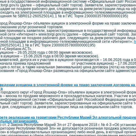
ные в государственной информационной системе «Официальный сайт Росси
torgi.gov.ru (далее – официальный сайт торгов). Заявители, зарегистрирова
щадке не позднее рабочего дня, следующего за днем регистрации лица на оф
роходить на электронной площадке в информационно-телекоммуникационной
вещения № SBR012-2605250141.1 № в ГИС Торги 23000035780000000195)
Город Йошкар-Ола» объявлен аукцион в электронной форме на право заключе
 оказанию услуг розничной торговли.
раве принимать заявители, зарегистрированные в государственной информа
й сети «Интернет» www.torgi.gov.ru (далее – официальный сайт торгов). За
й площадке не позднее рабочего дня, следующего за днем регистрации лица
ронной площадке в информационно-телекоммуникационной сети «Интернет»:
h
2605250141.1 № в ГИС Торги 23000035780000000195)
О «Сбербанк-АСТ».
кционе – 26.05.2026 года с 08:00 (время московское).
в аукционе – 15.06.2026 года в 08:00 (время московское).
явителей, допуск их к участию в аукционе производится – 16.06.2026 года в 0
я начала приема предложений от участников аукциона) – 17.06.2026 год
ия о лотах, а также начальная (минимальная) цена договора (лота) на прав
зования «Город Йошкар-Ола» размещена на официальном сайте администрации
ведении аукциона в электронной форме на право заключения договора на
га
городского округ «Город Йошкар-Ола» объявлен аукцион в электронной фор
та – киоска по продаже мороженого и прохладительных напитков. Участие в 
 информационной системе «Официальный сайт Российской Федерации в инфо
льный сайт торгов). Заявители, зарегистрированные на официальном сайте 
о дня, следующего за днем регистрации лица на официальном сайте торгов.
рете реализации на территории Республики Марий Эл алкогольной продук
льных организациях.
со ст. 2 Закона Республики Марий Эл от 27 февраля 2018 г. № 4-З «Об устан
рритории Республики Марий Эл» не допускается розничная продажа алкоголь
ок» в общеобразовательных организациях) либо иной день, в который орга
ному управлению в сфере образования, рекомендовано проведение мероприя