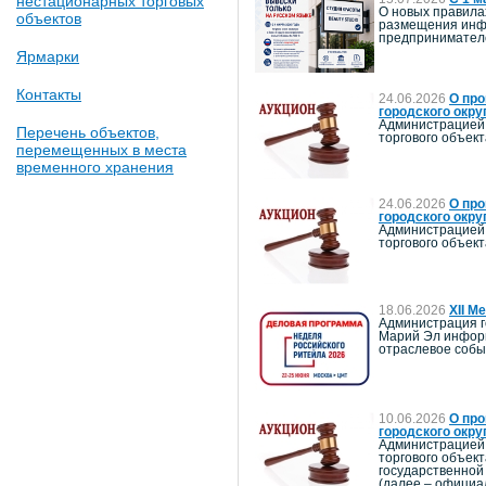
нестационарных торговых
О новых правила
объектов
размещения инфо
предпринимателе
Ярмарки
Контакты
24.06.2026
О про
городского окру
Администрацией 
Перечень объектов,
торгового объек
перемещенных в места
временного хранения
24.06.2026
О про
городского окру
Администрацией 
торгового объект
18.06.2026
XII М
Администрация г
Марий Эл информи
отраслевое собы
10.06.2026
О про
городского окру
Администрацией 
торгового объек
государственной
(далее – официа