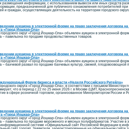
х размещения информации, с использованием вывесок или иных средств раз
рмации, предназначенной для публичного ознакомления потребителей при о
й и граждан, осуществляющих деятельность на территории городского округ
ведении аукциона в электронной форме на право заключения договора на
га «Город Йошкар-Ола»
городского округ «Город Йошкар-Ола» объявлен аукцион в электронной фор
та – павильона по продаже продовольственных товаров.
ведении аукциона в электронной форме на право заключения договора на
га «Город Йошкар-Ола»
городского округ «Город Йошкар-Ола» объявлен аукцион в электронной фор
а – бахчевой развал по продаже бахчевых культур, свежей, плодовоовощной 
еждународный Форум бизнеса и власти «Неделя Российского Ритейла»
ородского округа «Город Йошкар-Ола», в соответствии с письмом Министерст
рует, что в период с 22 по 25 июня 2026 г. в Москве (ЦМТ, Краснопресненска
тие в сфере розничной торговли, организованное Минпромторгом России и Р
ведении аукциона в электронной форме на право заключения договора на
га «Город Йошкар-Ола»
городского округ «Город Йошкар-Ола» объявлен аукцион в электронной фор
та – павильона по продаже мороженого и мясных полуфабрикатов. Участие в 
 информационной системе «Официальный сайт Российской Федерации в инфо
льный сайт торгов). Заявители, зарегистрированные на официальном сайте 