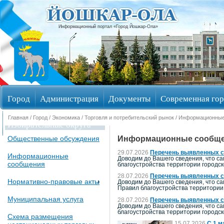
Информационный портал «Город Йошкар-Ола»
Город
Администрация
Документы
Современная гор
Главная
/
Город
/
Экономика
/
Торговля и потребительский рынок
/ Информационные
Избирательные округа
Информационные сообщ
Общественные обсуждения
29.07.2026
Перечень выявленных с
Информационные
Доводим до Вашего сведения, что са
сообщения
благоустройства территории городско
28.07.2026
Перечень выявленных с
Нормативно-правовые акты
Доводим до Вашего сведения, что са
Правил благоустройства территории 
Муниципальная услуга
28.07.2026
Перечень выявленных с
Доводим до Вашего сведения, что са
благоустройства территории городск
Схема размещения
15.07.2026
С 1 м