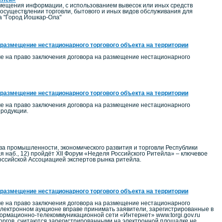
мещения информации, с использованием вывесок или иных средств
существлении торговли, бытового и иных видов обслуживания для
а "Город Йошкар-Ола"
 размещение нестационарного торгового объекта на территории
ме на право заключения договора на размещение нестационарного
 размещение нестационарного торгового объекта на территории
ме на право заключения договора на размещение нестационарного
продукции.
ва промышленности, экономического развития и торговли Республики
я наб., 12) пройдёт XII Форум «Неделя Российского Ритейла» – ключевое
оссийской Ассоциацией экспертов рынка ритейла.
 размещение нестационарного торгового объекта на территории
ме на право заключения договора на размещение нестационарного
электронном аукционе вправе принимать заявители, зарегистрированные в
рмационно-телекоммуникационной сети «Интернет» www.torgi.gov.ru
торгов, считаются зарегистрированными на электронной площадке не