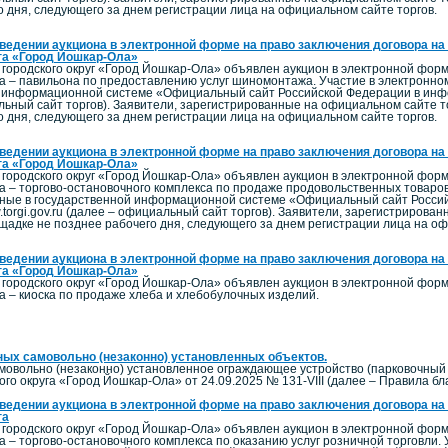
о дня, следующего за днем регистрации лица на официальном сайте торгов.
ведении аукциона в электронной форме на право заключения договора на
га «Город Йошкар-Ола»
городского округ «Город Йошкар-Ола» объявлен аукцион в электронной фор
та – павильона по предоставлению услуг шиномонтажа. Участие в электронно
 информационной системе «Официальный сайт Российской Федерации в инфо
льный сайт торгов). Заявители, зарегистрированные на официальном сайте 
о дня, следующего за днем регистрации лица на официальном сайте торгов.
ведении аукциона в электронной форме на право заключения договора на
га «Город Йошкар-Ола»
городского округ «Город Йошкар-Ола» объявлен аукцион в электронной фор
та – торгово-остановочного комплекса по продаже продовольственных товаров
ные в государственной информационной системе «Официальный сайт Росси
torgi.gov.ru (далее – официальный сайт торгов). Заявители, зарегистрирова
щадке не позднее рабочего дня, следующего за днем регистрации лица на оф
ведении аукциона в электронной форме на право заключения договора на
га «Город Йошкар-Ола»
городского округ «Город Йошкар-Ола» объявлен аукцион в электронной фор
а – киоска по продаже хлеба и хлебобулочных изделий.
ых самовольно (незаконно) установленных объектов.
мовольно (незаконно) установленное ограждающее устройство (парковочный 
го округа «Город Йошкар-Ола» от 24.09.2025 № 131-VIII (далее – Правила бл
ведении аукциона в электронной форме на право заключения договора на
га
городского округ «Город Йошкар-Ола» объявлен аукцион в электронной фор
а – торгово-остановочного комплекса по оказанию услуг розничной торговли.