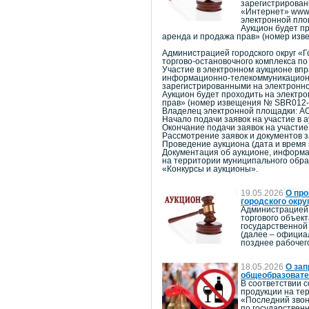
зарегистрирован
«Интернет» www.
электронной пло
Аукцион будет п
аренда и продажа прав» (номер из
Администрацией городского округ «
торгово-остановочного комплекса по
Участие в электронном аукционе вп
информационно-телекоммуникационно
зарегистрированными на электронно
Аукцион будет проходить на элект
прав» (номер извещения № SBR012-
Владелец электронной площадки: А
Начало подачи заявок на участие в ау
Окончание подачи заявок на участие 
Рассмотрение заявок и документов за
Проведение аукциона (дата и врем
Документация об аукционе, информац
на территории муниципального обра
«Конкурсы и аукционы».
19.05.2026
О про
городского окру
Администрацией 
торгового объек
государственной
(далее – официа
позднее рабочег
18.05.2026
О зап
общеобразовате
В соответствии 
продукции на те
«Последний звон
по государствен