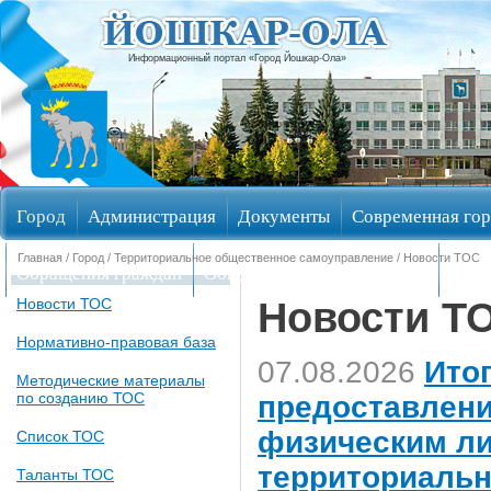
Информационный портал «Город Йошкар-Ола»
Город
Администрация
Документы
Современная гор
Главная
/
Город
/
Территориальное общественное самоуправление
/ Новости ТОС
Обращения граждан
Общественные обсуждения
Изби
Новости Т
Новости ТОС
Нормативно-правовая база
07.08.2026
Итог
Методические материалы
по созданию ТОС
предоставлени
физическим ли
Список ТОС
территориальн
Таланты ТОС