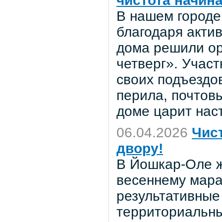
чистота начина
В нашем городе
благодаря акти
дома решили ор
четверг». Учас
своих подъездов
перила, почтов
доме царит нас
06.04.2026
Чис
двору!
В Йошкар-Оле ж
весеннему мара
результативные 
территориальн