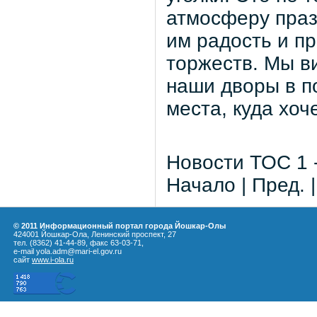
атмосферу праз
им радость и п
торжеств. Мы в
наши дворы в п
места, куда хоч
Новости ТОС 1 -
Начало | Пред. 
© 2011 Информационный портал города Йошкар-Олы
424001 Йошкар-Ола, Ленинский проспект, 27
тел. (8362) 41-44-89, факс 63-03-71,
e-mail yola.adm@mari-el.gov.ru
сайт
www.i-ola.ru